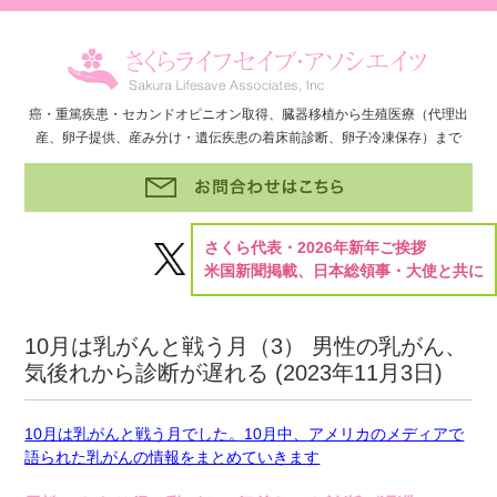
癌・重篤疾患・セカンドオピニオン取得、臓器移植から生殖医療（代理出
産、卵子提供、産み分け・遺伝疾患の着床前診断、卵子冷凍保存）まで
さくら代表・2026年新年ご挨拶
米国新聞掲載、日本総領事・大使と共に
10月は乳がんと戦う月（3） 男性の乳がん、
気後れから診断が遅れる (
2023年11月3日
)
10月は乳がんと戦う月でした。10月中、アメリカのメディアで
語られた乳がんの情報をまとめていきます