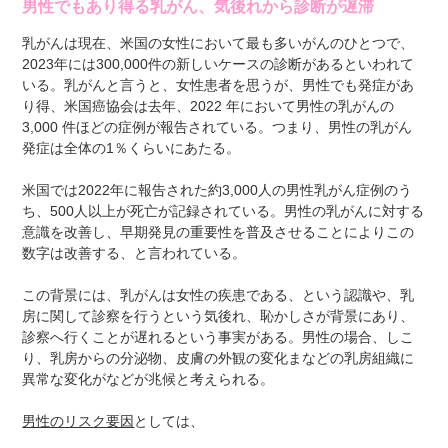
男性でもあり得る乳がん、気後れから診断が遅滞
乳がんは現在、米国の女性において最も多いがんのひとつで、
2023年には300,000件の新しいケースの診断があるといわれて
いる。乳がんと言うと、女性患者を思うが、男性でも発症があ
り得、米国癌協会は去年、2022 年において男性の乳がんの
3,000 件ほどの症例が報告されている。つまり、男性の乳がん
発症は全体の1％くらいにあたる。
米国では2022年に報告された約3,000人の男性乳がん症例のう
ち、500人以上が死亡が記録されている。男性の乳がんに対する
意識を改善し、早期発見の重要性を普及させることによりこの
数字は改善する、と言われている。
この背景には、乳がんは女性の疾患である、という認識や、乳
房に関して診察を行うという気後れ、恥かしさが背景にあり、
診察へ行くことが遅れるという事実がある。男性の場合、しこ
り、乳房からの分泌物、皮膚の外観の変化まなどの乳房組織に
異常な変化がなどが兆候と考えられる。
男性のリスク要因
としては、