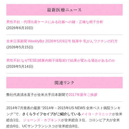
男性不妊：代理出産ケースにみる妊娠への鍵：正確な精子分析
(2026年6月10日)
全米日系新聞 WeeklyBiz 2026年5月9日号 執筆中 乳がんワクチンの行方
(2026年5月15日)
男性不妊:なぜTESE(精巣内精子採取術)で結果が変わる場合があるのか
(2026年5月14日)
弊社代表清水直子が全米大手日本新聞で
2017年新年ご挨拶
2014年7月発表の最新 “2014年－2015年US NEWS 全米ベスト病院ランキ
ング ”で、
さくらライフセイブがご紹介している
メイヨ・クリニック
が全米
総合1位、
ジョーンズ・ホプキンス
が全米総合３位、コロンビア大が全米
総合6位、UCサンフランシスコが全米総合8位。