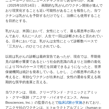
ニューヨーク市のニュースチャンネルであるNY1が、先週
（2025年10月14日）、画期的な乳がんのワクチン開発が進んで
おり現実化することも近い可能性があることを報告した。当ワ
クチンは乳がんを予防するだけでなく、治療にも使用すること
を目的とする。
乳がんは、米国において、女性にとって、最も罹患率が高いが
んであり、8人に一人が、人生で一回は診断されると言われてい
る。日本においては、乳がんは女性にとって診断数ベースで
「三大がん」のひとつとされている。
以前は乳がんの診断は最終宣告であったが、現在では、早期発
見の診断が重要であるという社会的意識の高まりと治療の進化
により70％のケースで死亡を回避できるようになったと、世界
保健機関は統計を発表している。しかし、この罹患率の高さを
考えると、有効なワクチンが出来れば、女性の運命を変える画
期的な医学的進展と言える。
当ワクチンは、現在、クリーブランド・クリニックとアミッ
ト・クマー医師（アニクサ・バイオサイエンス、Anixa
Biosciences, Inc.）の監督のもとで
臨床試験が実施
されており、
アニクサ社のワクチンは、ヒトα-ラクトアルブミン（human α-