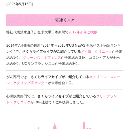
(2026年5月15日)
弊社代表清水直子が全米大手日本新聞で
2017年新年ご挨拶
2014年7月発表の最新 “2014年－2015年US NEWS 全米ベスト病院ランキ
ング ”で、
さくらライフセイブがご紹介している
メイヨ・クリニック
が全米
総合1位、
ジョーンズ・ホプキンス
が全米総合３位、コロンビア大が全米
総合6位、UCサンフランシスコが全米総合8位。
がん部門では、
さくらライフセイブがご紹介している
メモリアル・スロー
ン・ケタリング癌センター
が全米総合１位。
心臓疾患部門では、
さくらライフセイブがご紹介している
クリーブラン
ド・クリニック
が19年連続で１位を獲得しました。