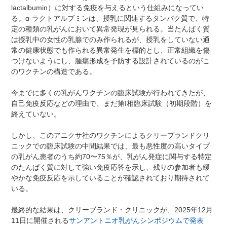
lactalbumin）に対する免疫を与えるという仕組みになってい
る。α-ラクトアルブミンは、授乳に関連するタンパク質で、特
定の種類の乳がんにおいて異常発現が見られる。当たんぱく質
は授乳中の女性の乳腺でのみ作られるが、授乳をしていない通
常の健康状態でも作られる異常発生を標的とし、正常組織を傷
つけないようにし、腫瘍形成を予防する設計されているのがこ
のワクチンの構造である。
今までに多くの乳がんワクチンの臨床試験が行われてきたが、
自己免疫反応などの理由で、まだ第Ⅰ相臨床試験（初期段階）を
終えていない。
しかし、このアニクサ社のワクチンによるクリーブランドクリ
ニックでの臨床試験の中間結果では、最も悪性度の高いタイプ
の乳がん患者のうち約70〜75％が、乳がん発症に関与する特定
のたんぱく質に対して強い免疫応答を示し、残りの参加者も緩
やかな免疫反応を示していることが確認されており期待されて
いる。
最終的な結果は、クリーブランド・クリニックが、2025年12月
11日に開催される
サンアントニオ乳がんシンポジウムで発表