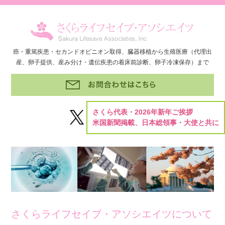
癌・重篤疾患・セカンドオピニオン取得、臓器移植から生殖医療（代理出
産、卵子提供、産み分け・遺伝疾患の着床前診断、卵子冷凍保存）まで
さくら代表・2026年新年ご挨拶
米国新聞掲載、日本総領事・大使と共に
さくらライフセイブ・アソシエイツについて