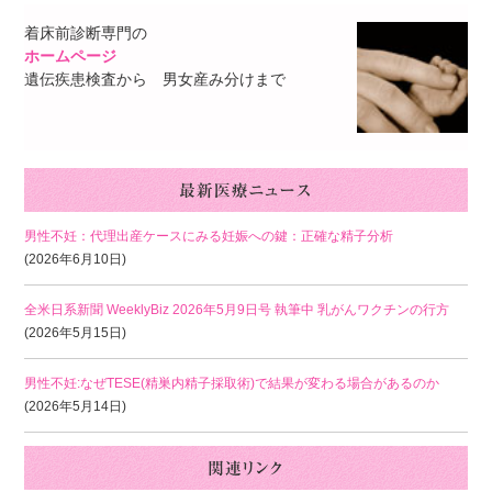
着床前診断専門の
ホームページ
遺伝疾患検査から 男女産み分けまで
男性不妊：代理出産ケースにみる妊娠への鍵：正確な精子分析
(2026年6月10日)
全米日系新聞 WeeklyBiz 2026年5月9日号 執筆中 乳がんワクチンの行方
(2026年5月15日)
男性不妊:なぜTESE(精巣内精子採取術)で結果が変わる場合があるのか
(2026年5月14日)