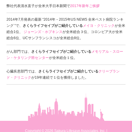
弊社代表清水直子が全米大手日本新聞で
2017年新年ご挨拶
2014年7月発表の最新 “2014年－2015年US NEWS 全米ベスト病院ランキ
ング ”で、
さくらライフセイブがご紹介している
メイヨ・クリニック
が全米
総合1位、
ジョーンズ・ホプキンス
が全米総合３位、コロンビア大が全米
総合6位、UCサンフランシスコが全米総合8位。
がん部門では、
さくらライフセイブがご紹介している
メモリアル・スロー
ン・ケタリング癌センター
が全米総合１位。
心臓疾患部門では、
さくらライフセイブがご紹介している
クリーブラン
ド・クリニック
が19年連続で１位を獲得しました。
Copyright © 2026 Sakura Lifesave Associates, Inc. |