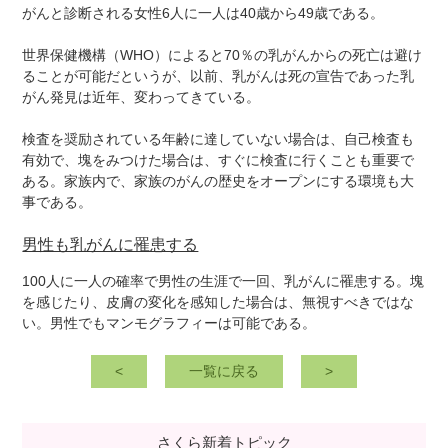
がんと診断される女性6人に一人は40歳から49歳である。
世界保健機構（WHO）によると70％の乳がんからの死亡は避け
ることが可能だというが、以前、乳がんは死の宣告であった乳
がん発見は近年、変わってきている。
検査を奨励されている年齢に達していない場合は、自己検査も
有効で、塊をみつけた場合は、すぐに検査に行くことも重要で
ある。家族内で、家族のがんの歴史をオープンにする環境も大
事である。
男性も乳がんに罹患する
100人に一人の確率で男性の生涯で一回、乳がんに罹患する。塊
を感じたり、皮膚の変化を感知した場合は、無視すべきではな
い。男性でもマンモグラフィーは可能である。
<
一覧に戻る
>
さくら新着トピック