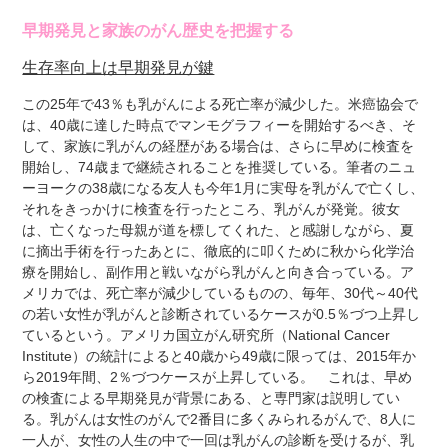
早期発見と家族のがん歴史を把握する
生存率向上は早期発見が鍵
この25年で43％も乳がんによる死亡率が減少した。米癌協会で
は、40歳に達した時点でマンモグラフィーを開始するべき、そ
して、家族に乳がんの経歴がある場合は、さらに早めに検査を
開始し、74歳まで継続されることを推奨している。筆者のニュ
ーヨークの38歳になる友人も今年1月に実母を乳がんで亡くし、
それをきっかけに検査を行ったところ、乳がんが発覚。彼女
は、亡くなった母親が道を標してくれた、と感謝しながら、夏
に摘出手術を行ったあとに、徹底的に叩くために秋から化学治
療を開始し、副作用と戦いながら乳がんと向き合っている。ア
メリカでは、死亡率が減少しているものの、毎年、30代～40代
の若い女性が乳がんと診断されているケースが0.5％づつ上昇し
ているという。アメリカ国立がん研究所（National Cancer
Institute）の統計によると40歳から49歳に限っては、2015年か
ら2019年間、2％づつケースが上昇している。 これは、早め
の検査による早期発見が背景にある、と専門家は説明してい
る。乳がんは女性のがんで2番目に多くみられるがんで、8人に
一人が、女性の人生の中で一回は乳がんの診断を受けるが、乳