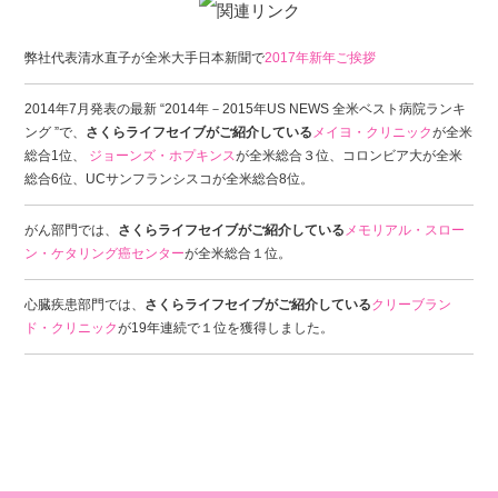
弊社代表清水直子が全米大手日本新聞で
2017年新年ご挨拶
2014年7月発表の最新 “2014年－2015年US NEWS 全米ベスト病院ランキ
ング ”で、
さくらライフセイブがご紹介している
メイヨ・クリニック
が全米
総合1位、
ジョーンズ・ホプキンス
が全米総合３位、コロンビア大が全米
総合6位、UCサンフランシスコが全米総合8位。
がん部門では、
さくらライフセイブがご紹介している
メモリアル・スロー
ン・ケタリング癌センター
が全米総合１位。
心臓疾患部門では、
さくらライフセイブがご紹介している
クリーブラン
ド・クリニック
が19年連続で１位を獲得しました。