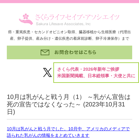
癌・重篤疾患・セカンドオピニオン取得、臓器移植から生殖医療（代理出
産、卵子提供、産み分け・遺伝疾患の着床前診断、卵子冷凍保存）まで
さくら代表・2026年新年ご挨拶
米国新聞掲載、日本総領事・大使と共に
10月は乳がんと戦う月（1） ～乳がん宣告は
死の宣告ではなくなった～ (
2023年10月31
日
)
10月は乳がんと戦う月でした。10月中、アメリカのメディアで
語られた乳がんの情報をまとめていきます