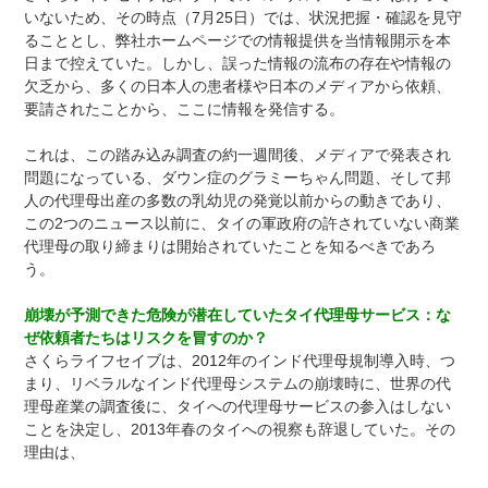
いないため、その時点（7月25日）では、状況把握・確認を見守
ることとし、弊社ホームページでの情報提供を当情報開示を本
日まで控えていた。しかし、誤った情報の流布の存在や情報の
欠乏から、多くの日本人の患者様や日本のメディアから依頼、
要請されたことから、ここに情報を発信する。
これは、この踏み込み調査の約一週間後、メディアで発表され
問題になっている、ダウン症のグラミーちゃん問題、そして邦
人の代理母出産の多数の乳幼児の発覚以前からの動きであり、
この2つのニュース以前に、タイの軍政府の許されていない商業
代理母の取り締まりは開始されていたことを知るべきであろ
う。
崩壊が予測できた危険が潜在していたタイ代理母サービス：な
ぜ依頼者たちはリスクを冒すのか？
さくらライフセイブは、2012年のインド代理母規制導入時、つ
まり、リベラルなインド代理母システムの崩壊時に、世界の代
理母産業の調査後に、タイへの代理母サービスの参入はしない
ことを決定し、2013年春のタイへの視察も辞退していた。その
理由は、