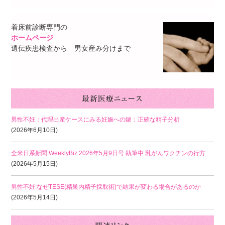
着床前診断専門の
ホームページ
遺伝疾患検査から 男女産み分けまで
男性不妊：代理出産ケースにみる妊娠への鍵：正確な精子分析
(2026年6月10日)
全米日系新聞 WeeklyBiz 2026年5月9日号 執筆中 乳がんワクチンの行方
(2026年5月15日)
男性不妊:なぜTESE(精巣内精子採取術)で結果が変わる場合があるのか
(2026年5月14日)