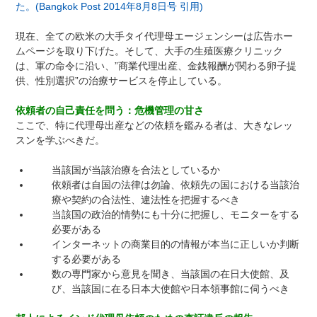
た。(Bangkok Post 2014年8月8日号 引用)
現在、全ての欧米の大手タイ代理母エージェンシーは広告ホー
ムページを取り下げた。そして、大手の生殖医療クリニック
は、軍の命令に沿い、”商業代理出産、金銭報酬が関わる卵子提
供、性別選択”の治療サービスを停止している。
依頼者の自己責任を問う：危機管理の甘さ
ここで、特に代理母出産などの依頼を鑑みる者は、大きなレッ
スンを学ぶべきだ。
当該国が当該治療を合法としているか
依頼者は自国の法律は勿論、依頼先の国における当該治
療や契約の合法性、違法性を把握するべき
当該国の政治的情勢にも十分に把握し、モニターをする
必要がある
インターネットの商業目的の情報が本当に正しいか判断
する必要がある
数の専門家から意見を聞き、当該国の在日大使館、及
び、当該国に在る日本大使館や日本領事館に伺うべき