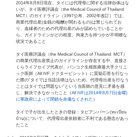
2014年8月8日現在、タイには代理母に関する法律自体はな
いが、タイ医療評議会（the Medical Council of Thailand:
MCT）のガイドライン（1997公布、2002年改訂）では、
商業代理出産(金銭の報酬が関わるもの)は禁じられてお
り、血縁者のための代理出産のみが認めらていることか
ら、ガイドラインがどの程度、拘束力を持つかが不明瞭な
状況であること
タイ医療評議会（the Medical Council of Thailand: MCT）
の商業代理出産禁止のガイドラインが存在する中、直接さ
くらライフセイブ代表が、バンコク生殖医療最大手クリニ
ック医師（All IVF:ドクターピシット）に質疑応答を行なっ
た際の”タイでは当該法律はないため、代理母出産を行なう
ことはタイでは問題ない”という当医師の意見に矛盾を感
じ、解決できなかったこと（
All IVFは2014年8月7日(金曜)
に軍政府によって閉鎖を余儀なくされた
）
タイで子が出生したときの登録：タビアンバーン(ทะเบียน
บ้าน)について、代理母出産依頼者に不利である懸念があっ
たこと