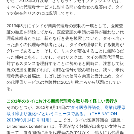
から、2013年3月以降、さくらライフセイブアソシエツでは、
すべての代理母サービスに対する問い合わせの返答内で、タイ
での潜在的リスクには説明してきた。
2013年3月にインドが商業代理母の規制の一環として、医療査
証の徹底を開始してから、医療査証の申請の要件が揃わない代
理母依頼者たちは、新たな行き先を模索していた。タイへ向か
った多くの代理母依頼者たちは、タイの代理母に対する規則が
グレーであること、そして、リスクが潜在することに無関心だ
った傾向にある。しかし、そのリスクは、タイの商業代理母に
対するスタンスを理解することに努めると同時に、注意して状
況の把握を把握すれば、明確な信号が読み取れた。我々、米代
理母業界の首脳は、しばしばその信号を余震と受け止め、タイ
の代理母サービスの危険性に2013年秋ごろから話題にしてい
る。
この1年のタイにおける商業代理母を取り巻く怪しい雲行き
そのひとつが、2013年9月14日の
“タイ医療評議会、商業代理母
取り締まり強化へ”というニュースである。（THE NATION
2013年9月14日号 引用）
ここでは、タイの医療評議会（議長：
Dr Somsak Lohlekha）は、子宮がなく妊娠が出来ない女性らに
限って、血液関係にある代理母のみではなく、他人にも代理母