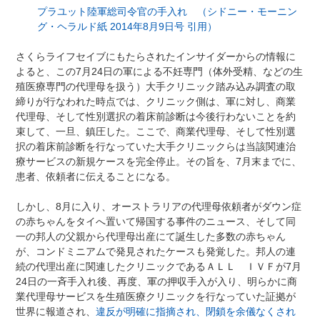
プラユット陸軍総司令官の手入れ （シドニー・モーニン
グ・ヘラルド紙 2014年8月9日号 引用）
さくらライフセイブにもたらされたインサイダーからの情報に
よると、この7月24日の軍による不妊専門（体外受精、などの生
殖医療専門の代理母を扱う）大手クリニック踏み込み調査の取
締りが行なわれた時点では、クリニック側は、軍に対し、商業
代理母、そして性別選択の着床前診断は今後行わないことを約
束して、一旦、鎮圧した。ここで、商業代理母、そして性別選
択の着床前診断を行なっていた大手クリニックらは当該関連治
療サービスの新規ケースを完全停止。その旨を、7月末までに、
患者、依頼者に伝えることになる。
しかし、8月に入り、オーストラリアの代理母依頼者がダウン症
の赤ちゃんをタイへ置いて帰国する事件のニュース、そして同
一の邦人の父親から代理母出産にて誕生した多数の赤ちゃん
が、コンドミニアムで発見されたケースも発覚した。邦人の連
続の代理出産に関連したクリニックであるＡＬＬ ＩＶＦが7月
24日の一斉手入れ後、再度、軍の押収手入が入り、明らかに商
業代理母サービスを生殖医療クリニックを行なっていた証拠が
世界に報道され、
違反が明確に指摘され、閉鎖を余儀なくされ