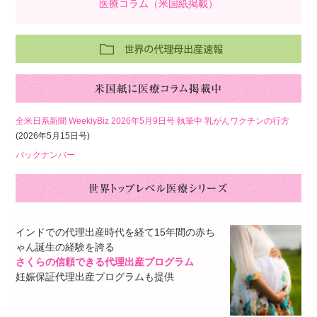
医療コラム（米国紙掲載）
全米日系新聞 WeeklyBiz 2026年5月9日号 執筆中 乳がんワクチンの行方
(2026年5月15日号)
バックナンバー
インドでの代理出産時代を経て15年間の赤ち
ゃん誕生の経験を誇る
さくらの信頼できる代理出産プログラム
妊娠保証代理出産プログラムも提供