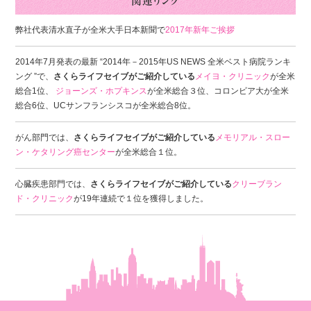
弊社代表清水直子が全米大手日本新聞で
2017年新年ご挨拶
2014年7月発表の最新 “2014年－2015年US NEWS 全米ベスト病院ランキ
ング ”で、
さくらライフセイブがご紹介している
メイヨ・クリニック
が全米
総合1位、
ジョーンズ・ホプキンス
が全米総合３位、コロンビア大が全米
総合6位、UCサンフランシスコが全米総合8位。
がん部門では、
さくらライフセイブがご紹介している
メモリアル・スロー
ン・ケタリング癌センター
が全米総合１位。
心臓疾患部門では、
さくらライフセイブがご紹介している
クリーブラン
ド・クリニック
が19年連続で１位を獲得しました。