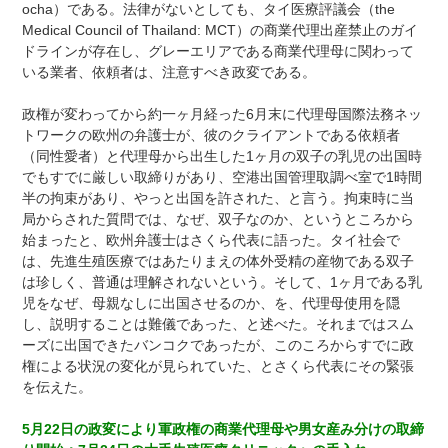
ocha）である。法律がないとしても、タイ医療評議会（the
Medical Council of Thailand: MCT）の商業代理出産禁止のガイ
ドラインが存在し、グレーエリアである商業代理母に関わって
いる業者、依頼者は、注意すべき政変である。
政権が変わってから約一ヶ月経った6月末に代理母国際法務ネッ
トワークの欧州の弁護士が、彼のクライアントである依頼者
（同性愛者）と代理母から出生した1ヶ月の双子の乳児の出国時
でもすでに厳しい取締りがあり、空港出国管理取調べ室で1時間
半の拘束があり、やっと出国を許された、と言う。拘束時に当
局からされた質問では、なぜ、双子なのか、というところから
始まったと、欧州弁護士はさくら代表に語った。タイ社会で
は、先進生殖医療ではあたりまえの体外受精の産物である双子
は珍しく、普通は理解されないという。そして、1ヶ月である乳
児をなぜ、母親なしに出国させるのか、を、代理母使用を隠
し、説明することは難儀であった、と述べた。それまではスム
ーズに出国できたバンコクであったが、このころからすでに政
権による状況の変化が見られていた、とさくら代表にその緊張
を伝えた。
5月22日の政変により軍政権の商業代理母や男女産み分けの取締