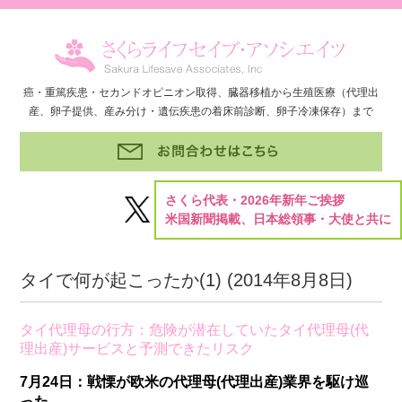
癌・重篤疾患・セカンドオピニオン取得、臓器移植から生殖医療（代理出
産、卵子提供、産み分け・遺伝疾患の着床前診断、卵子冷凍保存）まで
さくら代表・2026年新年ご挨拶
米国新聞掲載、日本総領事・大使と共に
タイで何が起こったか(1) (
2014年8月8日
)
タイ代理母の行方：危険が潜在していたタイ代理母(代
理出産)サービスと予測できたリスク
7月24日：戦慄が欧米の代理母(代理出産)業界を駆け巡
った