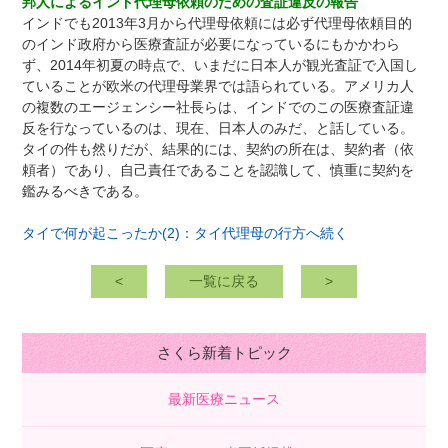
邦人によるインド代理母依頼のための査証違反の報告
インドでも2013年3月から代理母依頼には必ず代理母依頼目的
のインド政府から医療査証が必要になっているにもかかわら
ず、2014年初夏の時点で、いまだに日本人が観光査証で入国し
ていることが欧米の代理母業界では語られている。アメリカ人
の複数のエージェンシー社長らは、インドでのこの医療査証違
反を行なっているのは、現在、日本人のみだ、と話している。
タイの件も然りだが、結果的には、契約の所在は、契約者（依
頼者）であり、自己責任であることを認識して、慎重に契約を
鑑みるべきである。
タイで何が起こったか(2)：タイ代理母の行方へ続く
<
一覧に戻る
>
さくら新着トピック
最新医療ニュース