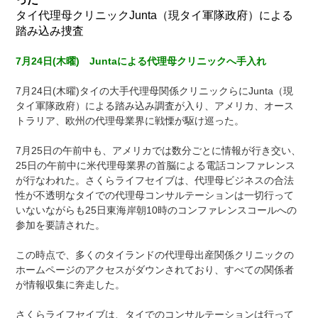
タイ代理母クリニックJunta（現タイ軍隊政府）による
踏み込み捜査
7月24日(木曜) Juntaによる代理母クリニックへ手入れ
7月24日(木曜)タイの大手代理母関係クリニックらにJunta（現
タイ軍隊政府）による踏み込み調査が入り、アメリカ、オース
トラリア、欧州の代理母業界に戦慄が駆け巡った。
7月25日の午前中も、アメリカでは数分ごとに情報が行き交い、
25日の午前中に米代理母業界の首脳による電話コンファレンス
が行なわれた。さくらライフセイブは、代理母ビジネスの合法
性が不透明なタイでの代理母コンサルテーションは一切行って
いないながらも25日東海岸朝10時のコンファレンスコールへの
参加を要請された。
この時点で、多くのタイランドの代理母出産関係クリニックの
ホームページのアクセスがダウンされており、すべての関係者
が情報収集に奔走した。
さくらライフセイブは、タイでのコンサルテーションは行って