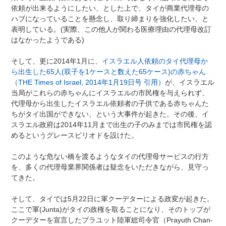
依頼が出来るようにしたい、とした上で、タイが商業代理母の
ハブになっていることを懸念し、取り締まりを強化したい、と
表明している。(実際、この他人が関わる医療理由の代理母改訂
はなかったようである)
そして、更に2014年1月に、
イスラエル人依頼のタイ代理母か
ら出生した65人(双子を1ケースと数えた65ケース)の赤ちゃん
（THE Times of Israel, 2014年1月19日号 引用）
が、イスラエル
当局がこれらの赤ちゃんにイスラエルの市民権を与えられず、
代理母から出生したイスラエル依頼者の子供である赤ちゃんた
ちがタイ出国ができない、という大事件が起きた。その後、イ
スラエル政府は2014年11月まで出生の子のみまでは市民権を認
めるというグレースピリオドを設けた。
このような危ない橋を渡るようなタイの代理母サービスの行方
を、多くの代理母業界関係者は疑念をいただきながら、見守っ
てきた。
そして、タイでは5月22日に軍クーデターによる政変が起きた。
ここで軍(Junta)がタイの政権を取ることになり、そのトップが
クーデターを宣言したプラユット陸軍総司令官（Prayuth Chan-