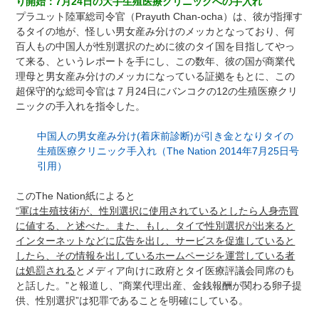
り開始：7月24日の大手生殖医療クリニックへの手入れ
プラユット陸軍総司令官（Prayuth Chan-ocha）は、彼が指揮す
るタイの地が、怪しい男女産み分けのメッカとなっており、何
百人もの中国人が性別選択のために彼のタイ国を目指してやっ
て来る、というレポートを手にし、この数年、彼の国が商業代
理母と男女産み分けのメッカになっている証拠をもとに、この
超保守的な総司令官は７月24日にバンコクの12の生殖医療クリ
ニックの手入れを指令した。
中国人の男女産み分け(着床前診断)が引き金となりタイの
生殖医療クリニック手入れ（The Nation 2014年7月25日号
引用）
このThe Nation紙によると
“軍は生殖技術が、性別選択に使用されているとしたら人身売買
に値する、と述べた。また、もし、タイで性別選択が出来ると
インターネットなどに広告を出し、サービスを促進していると
したら、その情報を出しているホームページを運営している者
は処罰される
とメディア向けに政府とタイ医療評議会同席のも
と話した。”と報道し、”商業代理出産、金銭報酬が関わる卵子提
供、性別選択”は犯罪であることを明確にしている。