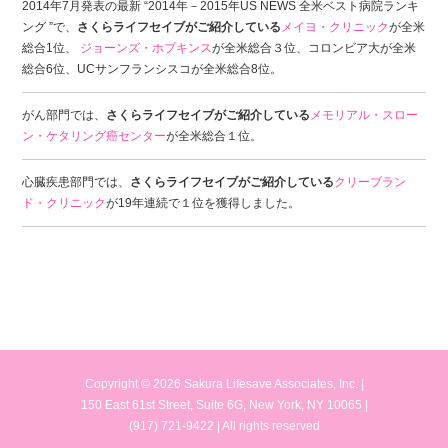
2014年7月発表の最新 “2014年－2015年US NEWS 全米ベスト病院ランキ
ング ”で、
さくらライフセイブがご紹介している
メイヨ・クリニック
が全米
総合1位、
ジョーンズ・ホプキンス
が全米総合３位、コロンビア大が全米
総合6位、UCサンフランシスコが全米総合8位。
がん部門では、
さくらライフセイブがご紹介している
メモリアル・スロー
ン・ケタリング癌センター
が全米総合１位。
心臓疾患部門では、
さくらライフセイブがご紹介している
クリーブラン
ド・クリニック
が19年連続で１位を獲得しました。
Copyright © 2026 Sakura Lifesave Associates, Inc. |
150 East 61st Street, Suite 6G, New York, NY 10065 |
(917) 721-9422 | All rights reserved