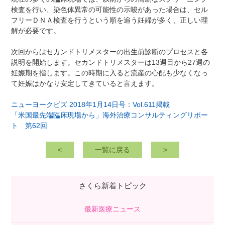
検査を行い、染色体異常の可能性の示唆があった場合は、セル
フリーＤＮＡ検査を行うという順を追う妊婦が多く、正しい理
解が必要です。
次回からはセカンドトリメスターの出生前診断のプロセスと各
説明を開始します。セカンドトリメスターは13週目から27週の
妊娠期を指します。この時期に入ると流産の心配も少なくなっ
て妊娠はかなり安定してきていると言えます。
ニューヨークビズ 2018年1月14日号：Vol.611掲載
「米国最先端臨床現場から」海外治療コンサルティングリポー
ト 第62回
<
一覧に戻る
>
さくら新着トピック
最新医療ニュース