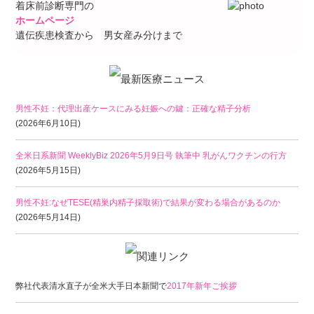
着床前診断専門の
ホームページ
遺伝疾患検査から 男女産み分けまで
男性不妊：代理出産ケースにみる妊娠への鍵：正確な精子分析
(2026年6月10日)
全米日系新聞 WeeklyBiz 2026年5月9日号 執筆中 乳がんワクチンの行方
(2026年5月15日)
男性不妊:なぜTESE(精巣内精子採取術)で結果が変わる場合があるのか
(2026年5月14日)
弊社代表清水直子が全米大手日本新聞で
2017年新年ご挨拶