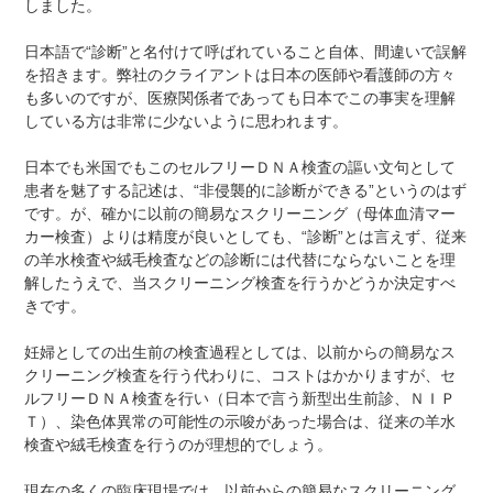
しました。
日本語で“診断”と名付けて呼ばれていること自体、間違いで誤解
を招きます。弊社のクライアントは日本の医師や看護師の方々
も多いのですが、医療関係者であっても日本でこの事実を理解
している方は非常に少ないように思われます。
日本でも米国でもこのセルフリーＤＮＡ検査の謳い文句として
患者を魅了する記述は、“非侵襲的に診断ができる”というのはず
です。が、確かに以前の簡易なスクリーニング（母体血清マー
カー検査）よりは精度が良いとしても、“診断”とは言えず、従来
の羊水検査や絨毛検査などの診断には代替にならないことを理
解したうえで、当スクリーニング検査を行うかどうか決定すべ
きです。
妊婦としての出生前の検査過程としては、以前からの簡易なス
クリーニング検査を行う代わりに、コストはかかりますが、セ
ルフリーＤＮＡ検査を行い（日本で言う新型出生前診、ＮＩＰ
Ｔ）、染色体異常の可能性の示唆があった場合は、従来の羊水
検査や絨毛検査を行うのが理想的でしょう。
現在の多くの臨床現場では、以前からの簡易なスクリーニング