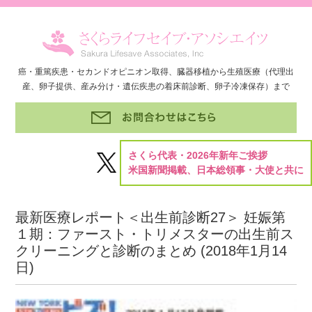
癌・重篤疾患・セカンドオピニオン取得、臓器移植から生殖医療（代理出
産、卵子提供、産み分け・遺伝疾患の着床前診断、卵子冷凍保存）まで
さくら代表・2026年新年ご挨拶
米国新聞掲載、日本総領事・大使と共に
最新医療レポート＜出生前診断27＞ 妊娠第
１期：ファースト・トリメスターの出生前ス
クリーニングと診断のまとめ (
2018年1月14
日
)