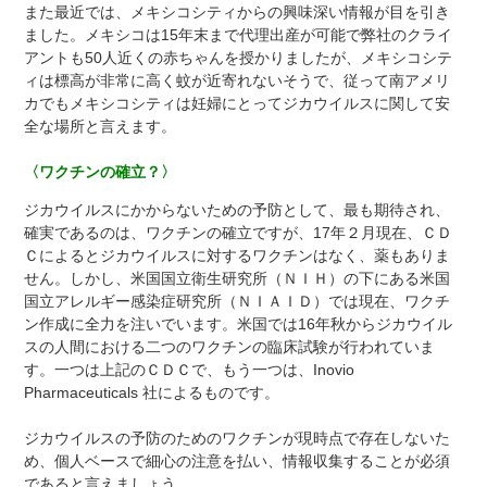
また最近では、メキシコシティからの興味深い情報が目を引き
ました。メキシコは15年末まで代理出産が可能で弊社のクライ
アントも50人近くの赤ちゃんを授かりましたが、メキシコシテ
ィは標高が非常に高く蚊が近寄れないそうで、従って南アメリ
カでもメキシコシティは妊婦にとってジカウイルスに関して安
全な場所と言えます。
〈ワクチンの確立？〉
ジカウイルスにかからないための予防として、最も期待され、
確実であるのは、ワクチンの確立ですが、17年２月現在、ＣＤ
Ｃによるとジカウイルスに対するワクチンはなく、薬もありま
せん。しかし、米国国立衛生研究所（ＮＩＨ）の下にある米国
国立アレルギー感染症研究所（ＮＩＡＩＤ）では現在、ワクチ
ン作成に全力を注いでいます。米国では16年秋からジカウイル
スの人間における二つのワクチンの臨床試験が行われていま
す。一つは上記のＣＤＣで、もう一つは、Inovio
Pharmaceuticals 社によるものです。
ジカウイルスの予防のためのワクチンが現時点で存在しないた
め、個人ベースで細心の注意を払い、情報収集することが必須
であると言えましょう。