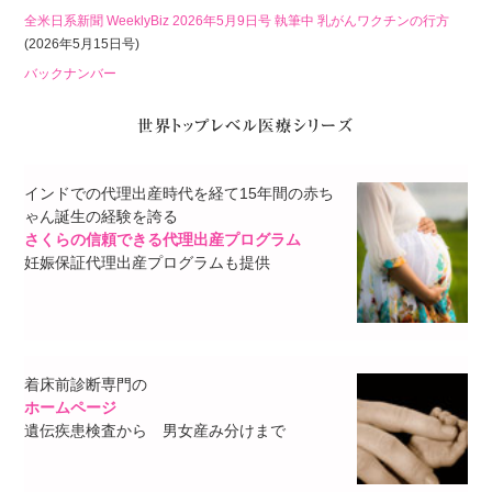
全米日系新聞 WeeklyBiz 2026年5月9日号 執筆中 乳がんワクチンの行方
(2026年5月15日号)
バックナンバー
インドでの代理出産時代を経て15年間の赤ち
ゃん誕生の経験を誇る
さくらの信頼できる代理出産プログラム
妊娠保証代理出産プログラムも提供
着床前診断専門の
ホームページ
遺伝疾患検査から 男女産み分けまで