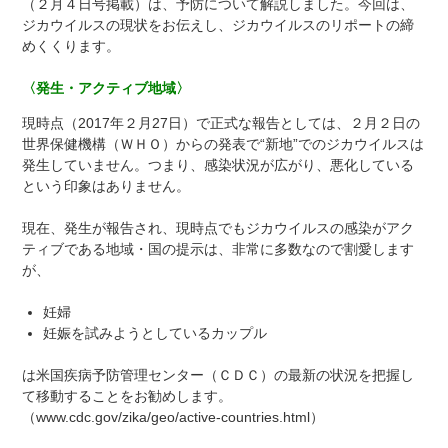
（２月４日号掲載）は、予防について解説しました。今回は、
ジカウイルスの現状をお伝えし、ジカウイルスのリポートの締
めくくります。
〈発生・アクティブ地域〉
現時点（2017年２月27日）で正式な報告としては、２月２日の
世界保健機構（ＷＨＯ）からの発表で“新地”でのジカウイルスは
発生していません。つまり、感染状況が広がり、悪化している
という印象はありません。
現在、発生が報告され、現時点でもジカウイルスの感染がアク
ティブである地域・国の提示は、非常に多数なので割愛します
が、
妊婦
妊娠を試みようとしているカップル
は米国疾病予防管理センター（ＣＤＣ）の最新の状況を把握し
て移動することをお勧めします。
（www.cdc.gov/zika/geo/active-countries.html）