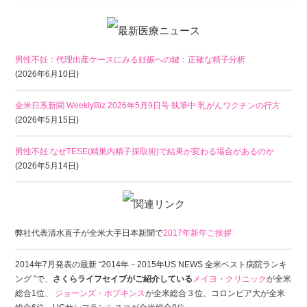
男性不妊：代理出産ケースにみる妊娠への鍵：正確な精子分析
(2026年6月10日)
全米日系新聞 WeeklyBiz 2026年5月9日号 執筆中 乳がんワクチンの行方
(2026年5月15日)
男性不妊:なぜTESE(精巣内精子採取術)で結果が変わる場合があるのか
(2026年5月14日)
弊社代表清水直子が全米大手日本新聞で
2017年新年ご挨拶
2014年7月発表の最新 “2014年－2015年US NEWS 全米ベスト病院ランキ
ング ”で、
さくらライフセイブがご紹介している
メイヨ・クリニック
が全米
総合1位、
ジョーンズ・ホプキンス
が全米総合３位、コロンビア大が全米