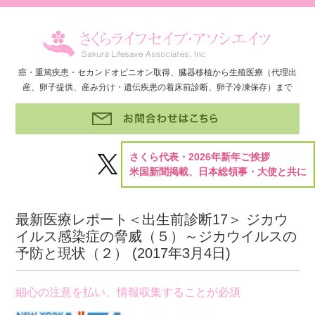
癌・重篤疾患・セカンドオピニオン取得、臓器移植から生殖医療（代理出
産、卵子提供、産み分け・遺伝疾患の着床前診断、卵子冷凍保存）まで
さくら代表・2026年新年ご挨拶
米国新聞掲載、日本総領事・大使と共に
最新医療レポート＜出生前診断17＞ ジカウ
イルス感染症の脅威（５）～ジカウイルスの
予防と現状（２） (
2017年3月4日
)
細心の注意を払い、情報収集することが必須