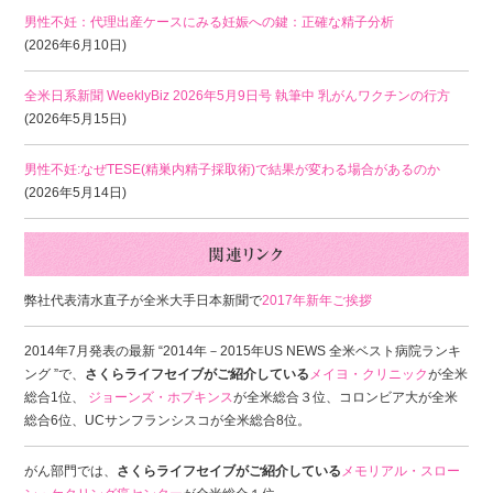
男性不妊：代理出産ケースにみる妊娠への鍵：正確な精子分析
(2026年6月10日)
全米日系新聞 WeeklyBiz 2026年5月9日号 執筆中 乳がんワクチンの行方
(2026年5月15日)
男性不妊:なぜTESE(精巣内精子採取術)で結果が変わる場合があるのか
(2026年5月14日)
弊社代表清水直子が全米大手日本新聞で
2017年新年ご挨拶
2014年7月発表の最新 “2014年－2015年US NEWS 全米ベスト病院ランキ
ング ”で、
さくらライフセイブがご紹介している
メイヨ・クリニック
が全米
総合1位、
ジョーンズ・ホプキンス
が全米総合３位、コロンビア大が全米
総合6位、UCサンフランシスコが全米総合8位。
がん部門では、
さくらライフセイブがご紹介している
メモリアル・スロー