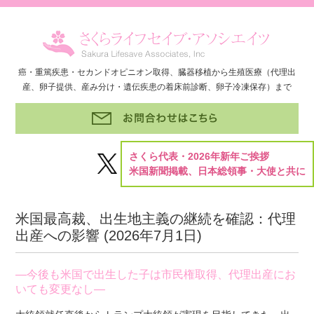
癌・重篤疾患・セカンドオピニオン取得、臓器移植から生殖医療（代理出
産、卵子提供、産み分け・遺伝疾患の着床前診断、卵子冷凍保存）まで
さくら代表・2026年新年ご挨拶
米国新聞掲載、日本総領事・大使と共に
米国最高裁、出生地主義の継続を確認：代理
出産への影響 (
2026年7月1日
)
―今後も米国で出生した子は市民権取得、代理出産にお
いても変更なし―