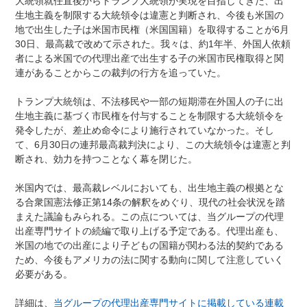
大統領就任直後からトランプ大統領が実現を目指してきた、出
生地主義を制限する大統領令は違憲と判断され、今後も米国の
地で出生した子は米国市民権（米国国籍）を取得することが6月
30日、最高裁で改めて示された。我々は、約1年半、外国人依頼
者による米国での代理出産で出生する子の米国市民権取得と関
連があることからこの裁判の行方を追っていた。
トランプ大統領は、不法移民や一部の短期滞在外国人の子に出
生地主義に基づく市民権を付与することを制限する大統領令を
発令したが、差止め命令により施行されていなかった。そし
て、6月30日の連邦最高裁判決により、この大統領令は違憲と判
断され、効力を持つことなく幕を閉じた。
米国内では、最高裁レベルにおいても、出生地主義の根拠とな
る合衆国憲法修正第14条の解釈をめぐり、現代の社会状況を踏
まえた議論もみられる。この点については、当グループの代理
出産専門サイトの続編で取り上げる予定である。代理出産も、
米国の地での出産により子どもの国籍が関わる法的契約である
ため、今後もアメリカの法に関する動向に関して注意していく
必要がある。
詳細は、
当グループの代理出産専門サイトに掲載している連載