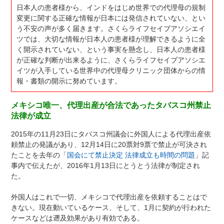
日本人の患者様から、インドをはじめ世界での代理母の規制
変更に関する正確な情報が日本には発信されていない、とい
う不安の声が多く届きます。さくらライフセイブアソシエイ
ツでは、大切な情報が日本人の患者様が理解できるように全
く開示されていない、という事実を懸念し、日本人の患者様
が正確な判断が出来るように、さくらライフセイブアソシエ
イツが入手している世界中の代理母クリニック団体からの情
報・書類の開示に努めています。
メキシコ唯一、代理出産が合法であったタバスコ州禁止
法律が成立
2015年の11月23日にタバスコ州議会に外国人による代理出産依
頼禁止の発議があり、12月14日に20票対9票で禁止が可決され
たことを去年の「
国会にて禁止決定 法律成立も時間の問題
」記
事内で伝えたが、2016年1月13日にとうとう法律が制定され
た。
外国人はこれで一切、メキシコで代理出産を依頼することはで
きない。現在動いているケース、そして、1月に契約が行われた
ケースなどは遡及効果があり有効である。