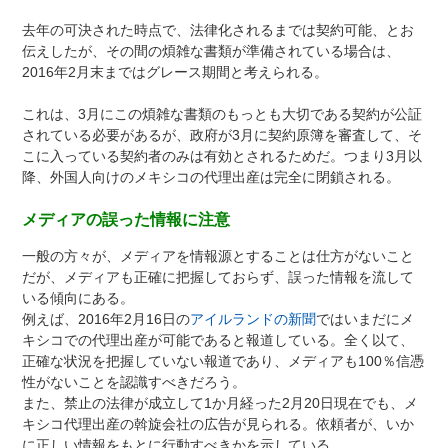
去年の可決された時点で、法律化されるまでは契約可能、とお
伝えしたが、その間の煩雑な書類が準備されている場合は、
2016年2月末まではグレース期間と考えられる。
これは、3月にこの煩雑な書類のもっとも大切である契約が公証
されている必要があるが、政府が3月に契約原簿を審査して、そ
こに入っている契約者のみは有効とされるためだ。つまり3月以
降、外国人向けのメキシコの代理出産は完全に閉鎖される。
メディアの誤った情報に注意
一般の方々が、メディアを情報源とすることは仕方がないこと
だが、メディアも正確に把握しておらず、誤った情報を流して
いる傾向にある。
例えば、2016年2月16日の
アイルランドの新聞
ではいまだにメ
キシコでの代理出産が可能であると報道している。全く以て、
正確な状況を把握していない報道であり、メディアも100％信憑
性がないことを認識すべきだろう。
また、禁止の法律が成立して1か月経った2月20日現在でも、メ
キシコ代理出産の斡旋会社の広告が見られる。依頼者が、いか
に正しい情報をもとに行動すべきかを示している。