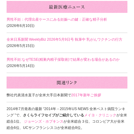
男性不妊：代理出産ケースにみる妊娠への鍵：正確な精子分析
(2026年6月10日)
全米日系新聞 WeeklyBiz 2026年5月9日号 執筆中 乳がんワクチンの行方
(2026年5月15日)
男性不妊:なぜTESE(精巣内精子採取術)で結果が変わる場合があるのか
(2026年5月14日)
弊社代表清水直子が全米大手日本新聞で
2017年新年ご挨拶
2014年7月発表の最新 “2014年－2015年US NEWS 全米ベスト病院ランキ
ング ”で、
さくらライフセイブがご紹介している
メイヨ・クリニック
が全米
総合1位、
ジョーンズ・ホプキンス
が全米総合３位、コロンビア大が全米
総合6位、UCサンフランシスコが全米総合8位。