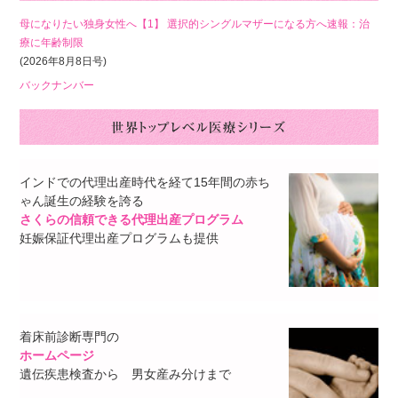
母になりたい独身女性へ【1】 選択的シングルマザーになる方へ速報：治
療に年齢制限
(2026年8月8日号)
バックナンバー
インドでの代理出産時代を経て15年間の赤ち
ゃん誕生の経験を誇る
さくらの信頼できる代理出産プログラム
妊娠保証代理出産プログラムも提供
着床前診断専門の
ホームページ
遺伝疾患検査から 男女産み分けまで