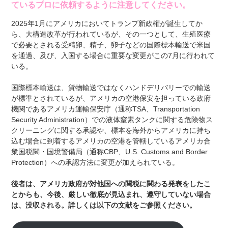
ているプロに依頼するように注意してください。
2025年1月にアメリカにおいてトランプ新政権が誕生してか
ら、大構造改革が行われているが、その一つとして、生殖医療
で必要とされる受精卵、精子、卵子などの国際標本輸送で米国
を通過、及び、入国する場合に重要な変更がこの7月に行われて
いる。
国際標本輸送は、貨物輸送ではなくハンドデリバリーでの輸送
が標準とされているが、アメリカの空港保安を担っている政府
機関であるアメリカ運輸保安庁（通称TSA、Transportation
Security Administration）での液体窒素タンクに関する危険物ス
クリーニングに関する承認や、標本を海外からアメリカに持ち
込む場合に到着するアメリカの空港を管轄しているアメリカ合
衆国税関・国境警備局（通称CBP、U.S. Customs and Border
Protection）への承認方法に変更が加えられている。
後者は、アメリカ政府が対他国への関税に関わる発表をしたこ
とからも、今後、厳しい徹底が見込まれ、遵守していない場合
は、没収される。詳しくは以下の文献をご参照ください。