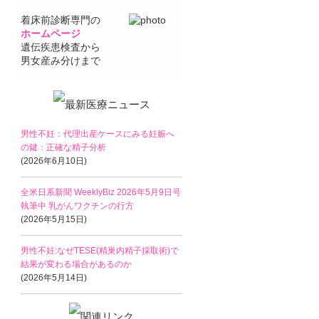
着床前診断専門の
ホームページ
遺伝疾患検査から
男女産み分けまで
男性不妊：代理出産ケースにみる妊娠へ
の鍵：正確な精子分析
(2026年6月10日)
全米日系新聞 WeeklyBiz 2026年5月9日号
執筆中 乳がんワクチンの行方
(2026年5月15日)
男性不妊:なぜTESE(精巣内精子採取術)で
結果が変わる場合があるのか
(2026年5月14日)