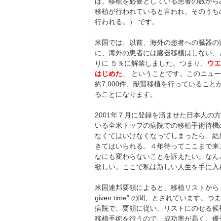
は、移植を必要としている患者の数からみ
移植が行われていると言われ、そのうちの
行われる。） です。
米国では、以前、海外の患者への臓器の割
に、海外の患者には臓器移植はしない、と
りに ５％に解禁しました。つまり、
ウエ
はじめた
、 ということです。このニュ
約7,000件、献賢移植を行っているこ
ることになります。
2001年７月に登録を済ませた日本人
いる全米トップの病院での移植手術待機
なくてはいけなくなってしまったら、結
きてはいられる。４年待ってここまで来
なにも変わらないことを訴えたい。なん
欲しい。ここで私は新しい人生を手に入
米国連邦要領によると、移植リストから ５
given time” の間、とされてい
病院で、要領に従い、リストにのせる候
移植手術を行うので、成功率が高く、優