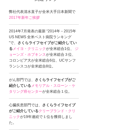
弊社代表清水直子が全米大手日本新聞で
2017年新年ご挨拶
2014年7月発表の最新 “2014年－2015年
US NEWS 全米ベスト病院ランキング
”で、
さくらライフセイブがご紹介してい
る
メイヨ・クリニック
が全米総合1位、
ジ
ョーンズ・ホプキンス
が全米総合３位、
コロンビア大が全米総合6位、UCサンフ
ランシスコが全米総合8位。
がん部門では、
さくらライフセイブがご
紹介している
メモリアル・スローン・ケ
タリング癌センター
が全米総合１位。
心臓疾患部門では、
さくらライフセイブ
がご紹介している
クリーブランド・クリ
ニック
が19年連続で１位を獲得しまし
た。