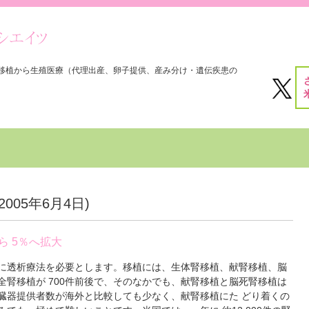
移植から生殖医療（代理出産、卵子提供、産み分け・遺伝疾患の
2005年6月4日
)
ら 5％へ拡大
に透析療法を必要とします。移植には、生体腎移植、献腎移植、脳
腎移植が 700件前後で、そのなかでも、献腎移植と脳死腎移植は
は、臓器提供者数が海外と比較しても少なく、献腎移植にた どり着くの