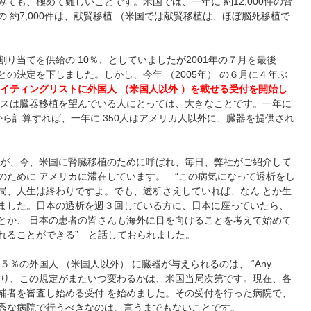
ても、極めて難しいことです。米国では、一年に 約12,000件の腎
 約7,000件は、献賢移植 （米国では献賢移植は、ほぼ脳死移植で
り当てを供給の 10％、としていましたが2001年の７月を最後
の決定を下しました。しかし、今年 （2005年） の６月に４年ぶ
イティングリストに外国人 （米国人以外 ）を載せる受付を開始し
ースは臓器移植を望んでいる人にとっては、大きなことです。一年に
とから計算すれば、一年に 350人はアメリカ人以外に、臓器を提供され
の方が、今、米国に腎臓移植のために呼ばれ、毎日、弊社がご紹介して
のために アメリカに滞在しています。 “この病気になって透析をし
局、人生は終わりですよ。でも、透析さえしていれば、なん とか生
ました。日本の透析を週３回している方に、日本に座っていたら、
とか、 日本の患者の皆さんも海外に目を向けることを考えて始めて
れることができる” と話しておられました。
％の外国人 （米国人以外） に臓器が与えられるのは、 “Any
ます。つまり、この規定がまたいつ変わるかは、米国当局次第です。現在、各
補者を審査し始める受付 を始めました。その受付を行った病院で、
秀な病院で行うべきなのは、言うまでもないことです。