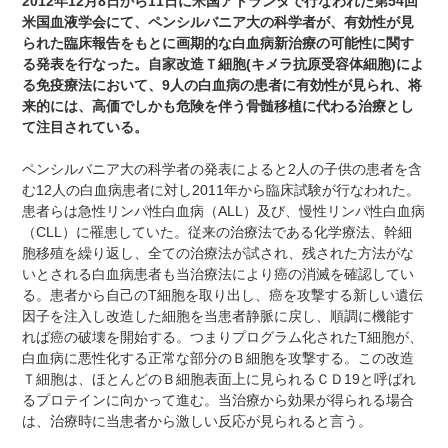
2012年12月8日から11日に米国アトランタで行なわれた第54回
米国血液学会にて、ペンシルバニア大の科学者が、有効性が見
られた臨床報告をもとに画期的な白血病新治療の可能性に関す
る発表を行なった。自家改造Ｔ細胞(キメラ抗原受容体細胞)によ
る免疫療法において、9人の白血病の患者に有効性が見られ、将
来的には、高価でしかも危険を伴う骨髄移植に代わる治療とし
て注目されている。
ペンシルバニア大の科学者の発表によると2人の子供の患者を含
む12人の白血病患者に対し2011年から臨床試験が行なわれた。
患者らは急性リンパ性白血病（ALL）及び、慢性リンパ性白血病
（CLL）に罹患していた。従来の治療法である化学療法、幹細
胞移殖を繰り返し、全ての治療法が試され、残された方法がな
いとされる白血病患者も当治療法により癌の消滅を確認してい
る。患者から自己のT細胞を取り出し、癌を攻撃する新しい遺伝
因子を注入し改造した細胞を当患者静脈に戻し、順調に機能す
れば癌の破壊を開始する。つまりプログラム化されたT細胞が、
白血病に悪性化する正常な部分のＢ細胞を攻撃する。この改造
Ｔ細胞は、ほとんどのＢ細胞表面上に見られるＣＤ19と呼ばれ
るプロテインに向かって進む。当治療から効果が得られる場合
は、治療時に当患者から激しい反応が見られると言う。