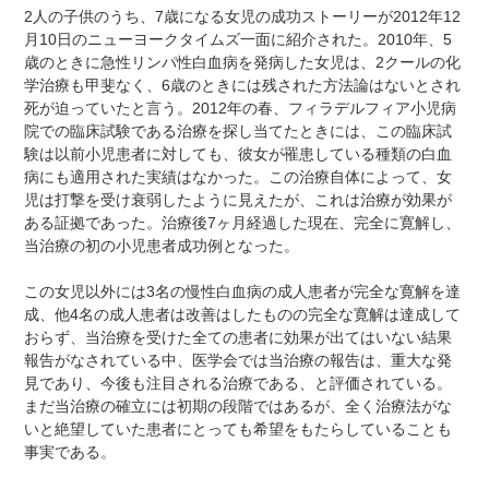
2人の子供のうち、7歳になる女児の成功ストーリーが2012年12
月10日のニューヨークタイムズ一面に紹介された。2010年、5
歳のときに急性リンパ性白血病を発病した女児は、2クールの化
学治療も甲斐なく、6歳のときには残された方法論はないとされ
死が迫っていたと言う。2012年の春、フィラデルフィア小児病
院での臨床試験である治療を探し当てたときには、この臨床試
験は以前小児患者に対しても、彼女が罹患している種類の白血
病にも適用された実績はなかった。この治療自体によって、女
児は打撃を受け衰弱したように見えたが、これは治療が効果が
ある証拠であった。治療後7ヶ月経過した現在、完全に寛解し、
当治療の初の小児患者成功例となった。
この女児以外には3名の慢性白血病の成人患者が完全な寛解を達
成、他4名の成人患者は改善はしたものの完全な寛解は達成して
おらず、当治療を受けた全ての患者に効果が出てはいない結果
報告がなされている中、医学会では当治療の報告は、重大な発
見であり、今後も注目される治療である、と評価されている。
まだ当治療の確立には初期の段階ではあるが、全く治療法がな
いと絶望していた患者にとっても希望をもたらしていることも
事実である。