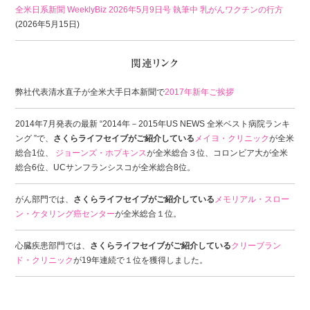
全米日系新聞 WeeklyBiz 2026年5月9日号 執筆中 乳がんワクチンの行方
(2026年5月15日)
弊社代表清水直子が全米大手日本新聞で
2017年新年ご挨拶
2014年7月発表の最新 “2014年－2015年US NEWS 全米ベスト病院ランキ
ング ”で、
さくらライフセイブがご紹介している
メイヨ・クリニック
が全米
総合1位、
ジョーンズ・ホプキンス
が全米総合３位、コロンビア大が全米
総合6位、UCサンフランシスコが全米総合8位。
がん部門では、
さくらライフセイブがご紹介している
メモリアル・スロー
ン・ケタリング癌センター
が全米総合１位。
心臓疾患部門では、
さくらライフセイブがご紹介している
クリーブラン
ド・クリニック
が19年連続で１位を獲得しました。