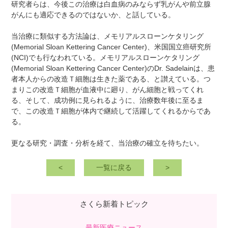
研究者らは、今後この治療は白血病のみならず乳がんや前立腺
がんにも適応できるのではないか、と話している。
当治療に類似する方法論は、メモリアルスローンケタリング
(Memorial Sloan Kettering Cancer Center)、米国国立癌研究所
(NCI)でも行なわれている。メモリアルスローンケタリング
(Memorial Sloan Kettering Cancer Center)のDr. Sadelainは、患
者本人からの改造Ｔ細胞は生きた薬である、と讃えている。つ
まりこの改造Ｔ細胞が血液中に廻り、がん細胞と戦ってくれ
る、そして、成功例に見られるように、治療数年後に至るま
で、この改造Ｔ細胞が体内で継続して活躍してくれるからであ
る。
更なる研究・調査・分析を経て、当治療の確立を待ちたい。
<
一覧に戻る
>
さくら新着トピック
最新医療ニュース