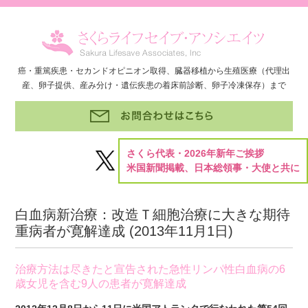
癌・重篤疾患・セカンドオピニオン取得、臓器移植から生殖医療（代理出
産、卵子提供、産み分け・遺伝疾患の着床前診断、卵子冷凍保存）まで
さくら代表・2026年新年ご挨拶
米国新聞掲載、日本総領事・大使と共に
白血病新治療：改造Ｔ細胞治療に大きな期待
重病者が寛解達成 (
2013年11月1日
)
治療方法は尽きたと宣告された急性リンパ性白血病の6
歳女児を含む9人の患者が寛解達成