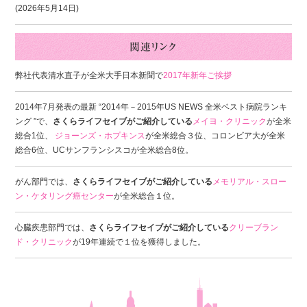
(2026年5月14日)
弊社代表清水直子が全米大手日本新聞で
2017年新年ご挨拶
2014年7月発表の最新 “2014年－2015年US NEWS 全米ベスト病院ランキ
ング ”で、
さくらライフセイブがご紹介している
メイヨ・クリニック
が全米
総合1位、
ジョーンズ・ホプキンス
が全米総合３位、コロンビア大が全米
総合6位、UCサンフランシスコが全米総合8位。
がん部門では、
さくらライフセイブがご紹介している
メモリアル・スロー
ン・ケタリング癌センター
が全米総合１位。
心臓疾患部門では、
さくらライフセイブがご紹介している
クリーブラン
ド・クリニック
が19年連続で１位を獲得しました。