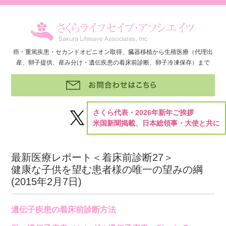
癌・重篤疾患・セカンドオピニオン取得、臓器移植から生殖医療（代理出
産、卵子提供、産み分け・遺伝疾患の着床前診断、卵子冷凍保存）まで
さくら代表・2026年新年ご挨拶
米国新聞掲載、日本総領事・大使と共に
最新医療レポート＜着床前診断27＞
健康な子供を望む患者様の唯一の望みの綱
(
2015年2月7日
)
遺伝子疾患の着床前診断方法