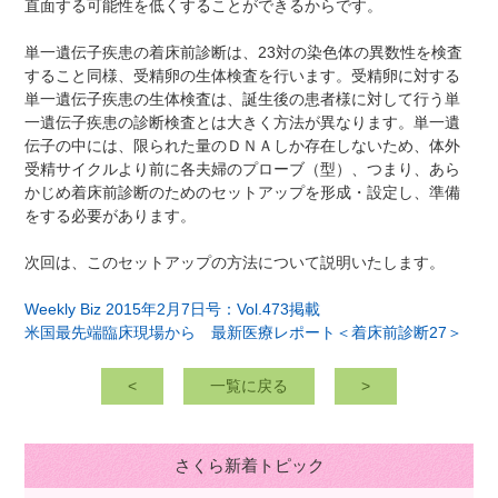
直面する可能性を低くすることができるからです。
単一遺伝子疾患の着床前診断は、23対の染色体の異数性を検査
すること同様、受精卵の生体検査を行います。受精卵に対する
単一遺伝子疾患の生体検査は、誕生後の患者様に対して行う単
一遺伝子疾患の診断検査とは大きく方法が異なります。単一遺
伝子の中には、限られた量のＤＮＡしか存在しないため、体外
受精サイクルより前に各夫婦のプローブ（型）、つまり、あら
かじめ着床前診断のためのセットアップを形成・設定し、準備
をする必要があります。
次回は、このセットアップの方法について説明いたします。
Weekly Biz 2015年2月7日号：Vol.473掲載
米国最先端臨床現場から 最新医療レポート＜着床前診断27＞
<
一覧に戻る
>
さくら新着トピック