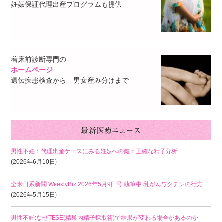
妊娠保証代理出産プログラムも提供
着床前診断専門の
ホームページ
遺伝疾患検査から 男女産み分けまで
男性不妊：代理出産ケースにみる妊娠への鍵：正確な精子分析
(2026年6月10日)
全米日系新聞 WeeklyBiz 2026年5月9日号 執筆中 乳がんワクチンの行方
(2026年5月15日)
男性不妊:なぜTESE(精巣内精子採取術)で結果が変わる場合があるのか