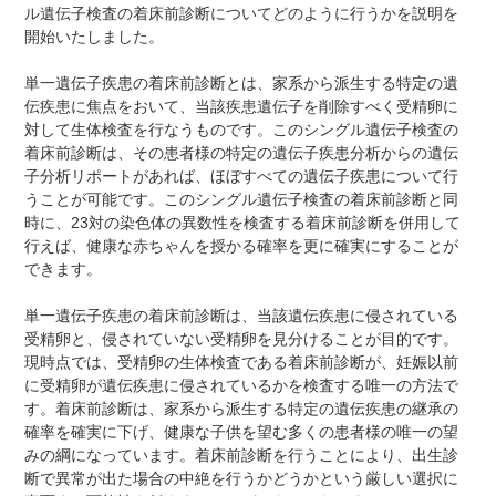
ル遺伝子検査の着床前診断についてどのように行うかを説明を
開始いたしました。
単一遺伝子疾患の着床前診断とは、家系から派生する特定の遺
伝疾患に焦点をおいて、当該疾患遺伝子を削除すべく受精卵に
対して生体検査を行なうものです。このシングル遺伝子検査の
着床前診断は、その患者様の特定の遺伝子疾患分析からの遺伝
子分析リポートがあれば、ほぼすべての遺伝子疾患について行
うことが可能です。このシングル遺伝子検査の着床前診断と同
時に、23対の染色体の異数性を検査する着床前診断を併用して
行えば、健康な赤ちゃんを授かる確率を更に確実にすることが
できます。
単一遺伝子疾患の着床前診断は、当該遺伝疾患に侵されている
受精卵と、侵されていない受精卵を見分けることが目的です。
現時点では、受精卵の生体検査である着床前診断が、妊娠以前
に受精卵が遺伝疾患に侵されているかを検査する唯一の方法で
す。着床前診断は、家系から派生する特定の遺伝疾患の継承の
確率を確実に下げ、健康な子供を望む多くの患者様の唯一の望
みの綱になっています。着床前診断を行うことにより、出生診
断で異常が出た場合の中絶を行うかどうかという厳しい選択に