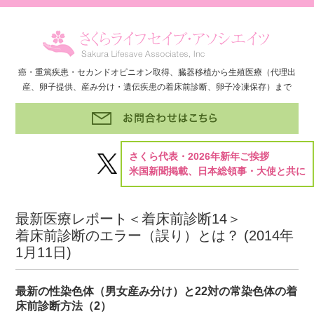
癌・重篤疾患・セカンドオピニオン取得、臓器移植から生殖医療（代理出
産、卵子提供、産み分け・遺伝疾患の着床前診断、卵子冷凍保存）まで
さくら代表・2026年新年ご挨拶
米国新聞掲載、日本総領事・大使と共に
最新医療レポート＜着床前診断14＞
着床前診断のエラー（誤り）とは？ (
2014年
1月11日
)
最新の性染色体（男女産み分け）と22対の常染色体の着
床前診断方法（2）