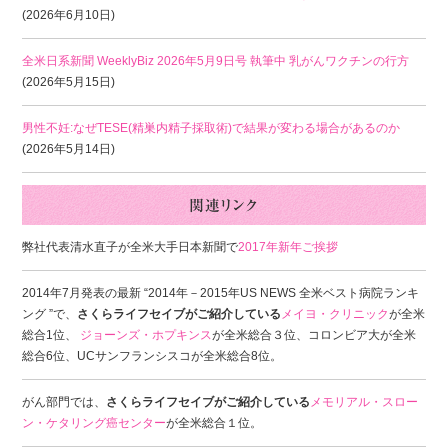
(2026年6月10日)
全米日系新聞 WeeklyBiz 2026年5月9日号 執筆中 乳がんワクチンの行方
(2026年5月15日)
男性不妊:なぜTESE(精巣内精子採取術)で結果が変わる場合があるのか
(2026年5月14日)
弊社代表清水直子が全米大手日本新聞で
2017年新年ご挨拶
2014年7月発表の最新 “2014年－2015年US NEWS 全米ベスト病院ランキ
ング ”で、
さくらライフセイブがご紹介している
メイヨ・クリニック
が全米
総合1位、
ジョーンズ・ホプキンス
が全米総合３位、コロンビア大が全米
総合6位、UCサンフランシスコが全米総合8位。
がん部門では、
さくらライフセイブがご紹介している
メモリアル・スロー
ン・ケタリング癌センター
が全米総合１位。