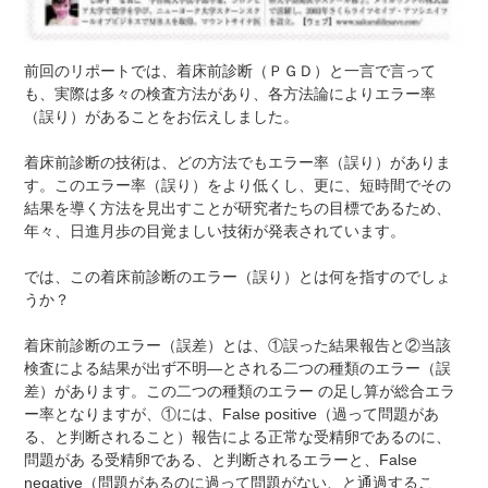
前回のリポートでは、着床前診断（ＰＧＤ）と一言で言って
も、実際は多々の検査方法があり、各方法論によりエラー率
（誤り）があることをお伝えしました。
着床前診断の技術は、どの方法でもエラー率（誤り）がありま
す。このエラー率（誤り）をより低くし、更に、短時間でその
結果を導く方法を見出すことが研究者たちの目標であるため、
年々、日進月歩の目覚ましい技術が発表されています。
では、この着床前診断のエラー（誤り）とは何を指すのでしょ
うか？
着床前診断のエラー（誤差）とは、①誤った結果報告と②当該
検査による結果が出ず不明―とされる二つの種類のエラー（誤
差）があります。この二つの種類のエラー の足し算が総合エラ
ー率となりますが、①には、False positive（過って問題があ
る、と判断されること）報告による正常な受精卵であるのに、
問題があ る受精卵である、と判断されるエラーと、False
negative（問題があるのに過って問題がない、と通過するこ