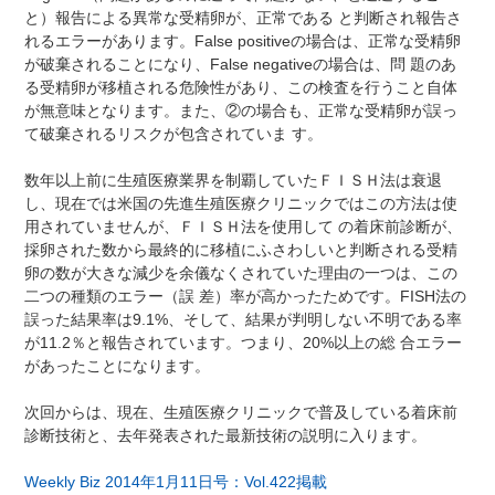
と）報告による異常な受精卵が、正常である と判断され報告さ
れるエラーがあります。False positiveの場合は、正常な受精卵
が破棄されることになり、False negativeの場合は、問 題のあ
る受精卵が移植される危険性があり、この検査を行うこと自体
が無意味となります。また、②の場合も、正常な受精卵が誤っ
て破棄されるリスクが包含されていま す。
数年以上前に生殖医療業界を制覇していたＦＩＳＨ法は衰退
し、現在では米国の先進生殖医療クリニックではこの方法は使
用されていませんが、ＦＩＳＨ法を使用して の着床前診断が、
採卵された数から最終的に移植にふさわしいと判断される受精
卵の数が大きな減少を余儀なくされていた理由の一つは、この
二つの種類のエラー（誤 差）率が高かったためです。FISH法の
誤った結果率は9.1%、そして、結果が判明しない不明である率
が11.2％と報告されています。つまり、20%以上の総 合エラー
があったことになります。
次回からは、現在、生殖医療クリニックで普及している着床前
診断技術と、去年発表された最新技術の説明に入ります。
Weekly Biz 2014年1月11日号：Vol.422掲載