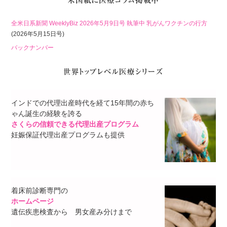
全米日系新聞 WeeklyBiz 2026年5月9日号 執筆中 乳がんワクチンの行方
(2026年5月15日号)
バックナンバー
インドでの代理出産時代を経て15年間の赤ち
ゃん誕生の経験を誇る
さくらの信頼できる代理出産プログラム
妊娠保証代理出産プログラムも提供
着床前診断専門の
ホームページ
遺伝疾患検査から 男女産み分けまで