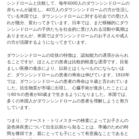
シンドロームと比較して、毎年6000人のダウンシンドロームの
赤ちゃんが誕生し、40万人のダウンシンドロームの方が生活し
ている米国では、ダウンシンドロームに対する社会での受け入
れが随分、変わってきています。日本では、まだ積極的にダウ
ンシンドロームの子供たちを社会的に受け入れる活動や風潮は
ありませんが、米国ではダウンシンドロームのお子さんや成人
の方が活躍するようになってきています。
ダウンシンドロームの症状の特徴は、認知能力の遅滞がみられ
ることですが、ほとんどの患者は比較的軽度な遅滞です。目覚
ましい医療の進歩により、以前とはくらべものにならないほ
ど、ダウンシンドロームの患者の寿命は伸びています。1910年
では、ダウンシンドロームの患者の寿命は９歳と言われていま
した。抗生物質が市場に出現し、心臓手術が進歩したことによ
り80％の患者が60歳まで生きるようになりました。米国では、
多くの米国人がダウンシンドロームの患者を理解しようと努力
しています。
つまり、ファースト・トリメスターの検査によってお子さんの
染色体疾患について出生以前から知ることは、準備のための時
間を獲得でき、親にとっても子にとって有意義なことであると