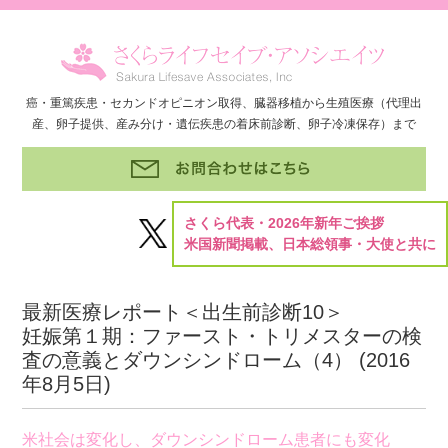
癌・重篤疾患・セカンドオピニオン取得、臓器移植から生殖医療（代理出
産、卵子提供、産み分け・遺伝疾患の着床前診断、卵子冷凍保存）まで
さくら代表・2026年新年ご挨拶
米国新聞掲載、日本総領事・大使と共に
最新医療レポート＜出生前診断10＞
妊娠第１期：ファースト・トリメスターの検
査の意義とダウンシンドローム（4） (
2016
年8月5日
)
米社会は変化し、ダウンシンドローム患者にも変化