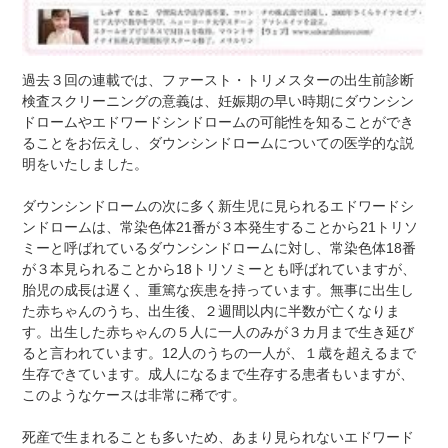
過去３回の連載では、ファースト・トリメスターの出生前診断
検査スクリーニングの意義は、妊娠期の早い時期にダウンシン
ドロームやエドワードシンドロームの可能性を知ることができ
ることをお伝えし、ダウンシンドロームについての医学的な説
明をいたしました。
ダウンシンドロームの次に多く新生児に見られるエドワードシ
ンドロームは、常染色体21番が３本発生することから21トリソ
ミーと呼ばれているダウンシンドロームに対し、常染色体18番
が３本見られることから18トリソミーとも呼ばれていますが、
胎児の成長は遅く、重篤な疾患を持っています。無事に出生し
た赤ちゃんのうち、出生後、２週間以内に半数が亡くなりま
す。出生した赤ちゃんの５人に一人のみが３カ月まで生き延び
ると言われています。12人のうちの一人が、１歳を超えるまで
生存できています。成人になるまで生存する患者もいますが、
このようなケースは非常に稀です。
死産で生まれることも多いため、あまり見られないエドワード