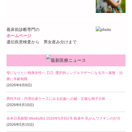
着床前診断専門の
ホームページ
遺伝疾患検査から 男女産み分けまで
母になりたい独身女性へ【1】 選択的シングルマザーになる方へ速報：治
療に年齢制限
(2026年8月8日)
男性不妊：代理出産ケースにみる妊娠への鍵：正確な精子分析
(2026年6月10日)
全米日系新聞 WeeklyBiz 2026年5月9日号 執筆中 乳がんワクチンの行方
(2026年5月15日)