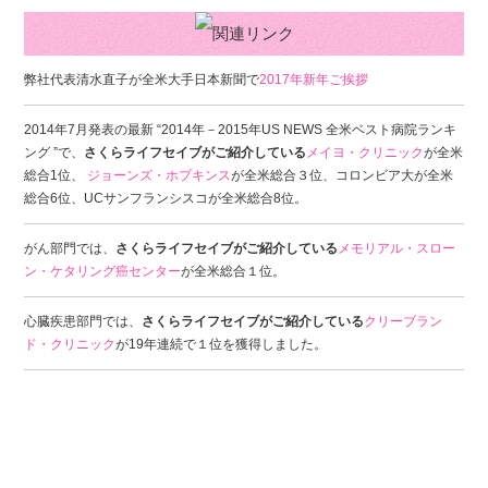
弊社代表清水直子が全米大手日本新聞で
2017年新年ご挨拶
2014年7月発表の最新 “2014年－2015年US NEWS 全米ベスト病院ランキ
ング ”で、
さくらライフセイブがご紹介している
メイヨ・クリニック
が全米
総合1位、
ジョーンズ・ホプキンス
が全米総合３位、コロンビア大が全米
総合6位、UCサンフランシスコが全米総合8位。
がん部門では、
さくらライフセイブがご紹介している
メモリアル・スロー
ン・ケタリング癌センター
が全米総合１位。
心臓疾患部門では、
さくらライフセイブがご紹介している
クリーブラン
ド・クリニック
が19年連続で１位を獲得しました。