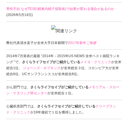
男性不妊:なぜTESE(精巣内精子採取術)で結果が変わる場合があるのか
(2026年5月14日)
弊社代表清水直子が全米大手日本新聞で
2017年新年ご挨拶
2014年7月発表の最新 “2014年－2015年US NEWS 全米ベスト病院ランキ
ング ”で、
さくらライフセイブがご紹介している
メイヨ・クリニック
が全米
総合1位、
ジョーンズ・ホプキンス
が全米総合３位、コロンビア大が全米
総合6位、UCサンフランシスコが全米総合8位。
がん部門では、
さくらライフセイブがご紹介している
メモリアル・スロー
ン・ケタリング癌センター
が全米総合１位。
心臓疾患部門では、
さくらライフセイブがご紹介している
クリーブラン
ド・クリニック
が19年連続で１位を獲得しました。