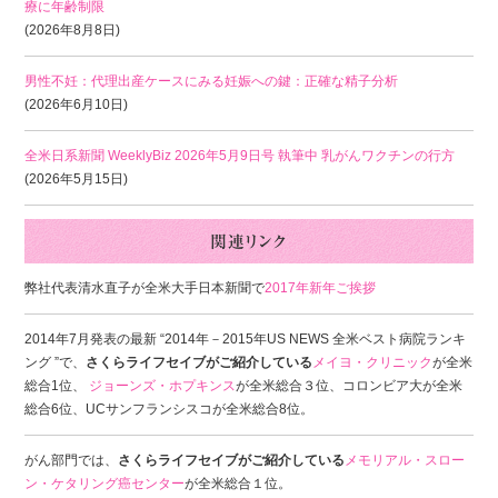
療に年齢制限
(2026年8月8日)
男性不妊：代理出産ケースにみる妊娠への鍵：正確な精子分析
(2026年6月10日)
全米日系新聞 WeeklyBiz 2026年5月9日号 執筆中 乳がんワクチンの行方
(2026年5月15日)
弊社代表清水直子が全米大手日本新聞で
2017年新年ご挨拶
2014年7月発表の最新 “2014年－2015年US NEWS 全米ベスト病院ランキ
ング ”で、
さくらライフセイブがご紹介している
メイヨ・クリニック
が全米
総合1位、
ジョーンズ・ホプキンス
が全米総合３位、コロンビア大が全米
総合6位、UCサンフランシスコが全米総合8位。
がん部門では、
さくらライフセイブがご紹介している
メモリアル・スロー
ン・ケタリング癌センター
が全米総合１位。