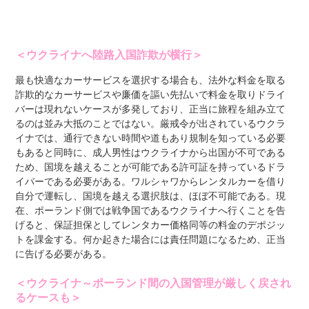
＜ウクライナへ陸路入国詐欺が横行＞
最も快適なカーサービスを選択する場合も、法外な料金を取る
詐欺的なカーサービスや廉価を謳い先払いで料金を取りドライ
バーは現れないケースが多発しており、正当に旅程を組み立て
るのは並み大抵のことではない。厳戒令が出されているウクラ
イナでは、通行できない時間や道もあり規制を知っている必要
もあると同時に、成人男性はウクライナから出国が不可である
ため、国境を越えることが可能である許可証を持っているドラ
イバーである必要がある。ワルシャワからレンタルカーを借り
自分で運転し、国境を越える選択肢は、ほぼ不可能である。現
在、ポーランド側では戦争国であるウクライナへ行くことを告
げると、保証担保としてレンタカー価格同等の料金のデポジッ
トを課金する。何か起きた場合には責任問題になるため、正当
に告げる必要がある。
＜ウクライナ～ポーランド間の入国管理が厳しく戻され
るケースも＞