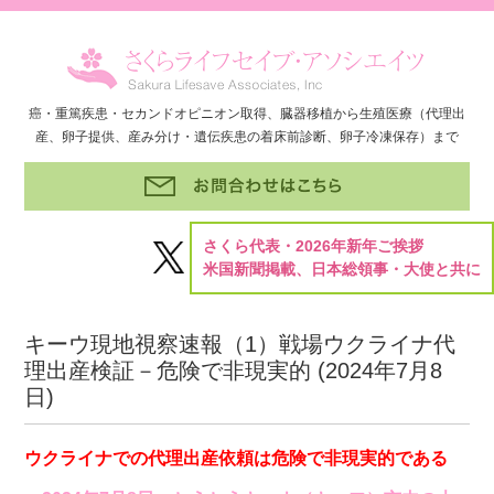
癌・重篤疾患・セカンドオピニオン取得、臓器移植から生殖医療（代理出
産、卵子提供、産み分け・遺伝疾患の着床前診断、卵子冷凍保存）まで
さくら代表・2026年新年ご挨拶
米国新聞掲載、日本総領事・大使と共に
キーウ現地視察速報（1）戦場ウクライナ代
理出産検証－危険で非現実的 (
2024年7月8
日
)
ウクライナでの代理出産依頼は危険で非現実的である