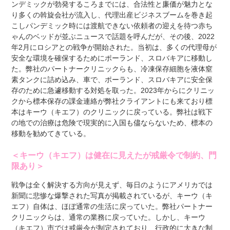
ンデミックが勃発するころまでには、合法性と廉価が魅力とな
り多くの斡旋会社が流入し、代理出産ビジネスブームを巻き起
こしパンデミック時には渡航できない依頼者の迎えを待つ赤ち
ゃんのベッドが並ぶニュースで話題を呼んだが、その後、2022
年2月にロシアとの戦争が開始された。当初は、多くの代理母が
安全な環境を確保するためにポーランド、スロバキアに移動し
た。弊社のパートナークリニックらも、冷凍保存細胞を液体窒
素タンクに詰め込み、車で、ポーランド、スロバキアに安全保
存のために急遽移動する対処を取った。2023年からにクリニッ
クから標本保存の課金連絡が弊社クライアントにも来ており標
本はキーウ（キエフ）のクリニックに戻っている。弊社は戦下
の地での治療は危険で現実的に入国も儘ならないため、標本の
移動を勧めてきている。
＜キーウ（キエフ）は健在に見えたが戒厳令で制約、門
限あり＞
戦争は全く解決する方向が見えず、毎日のようにアメリカでは
新聞に悲惨な爆撃された写真が掲載されているが、キーウ（キ
エフ）自体は、ほぼ通常の生活に戻っていた。弊社パートナー
クリニックらは、通常の業務に戻っていた。しかし、キーウ
（キエフ）市では戒厳令が制定されており、行政的に大きな制