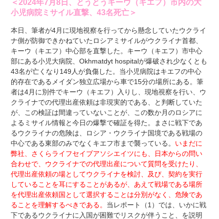
＜
2024
年7
月8
日、とうとうキーウ（キエフ）市内の大
小児病院ミサイル直撃、43
名死亡＞
本日、筆者が4月に現地視察を行ってから懸念していたウクライ
ナ側が防御できかねていたロシアミサイルがウクライナ首都、
キーウ（キエフ）中心部を直撃した。キーウ（キエフ）市中心
部にある小児大病院、Okhmatdyt hospitalが爆破され少なくとも
43名が亡くなり149人が負傷した。当小児病院はキエフの中心
的存在であるメイダン独立広場から車で15分の場所にある。筆
者は4月に別件でキーウ（キエフ）入りし、現地視察を行い、ウ
クライナでの代理出産依頼は非現実的である、と判断していた
が、この検証は間違っていないことが、この数か月のロシアに
よるミサイル情報と今日の爆撃で確証を得た。まさに戦下であ
るウクライナの危険は、ロシア・ウクライナ国境である戦場の
中心である東部のみでなくキエフ市まで襲っている。
いまだに
弊社、さくらライフセイブアソシエイツにも、日本からの問い
合わせで、ウクライナでの代理出産について質問を受けたり、
代理出産依頼の場としてウクライナを検討、及び、契約を実行
していることを耳にすることがあるが、あえて戦場である場所
を代理出産依頼国として選択することは分別がなく、危険であ
ることを理解するべきである。
当レポート（1）では、いかに戦
下であるウクライナに入国が困難でリスクが伴うこと、を説明