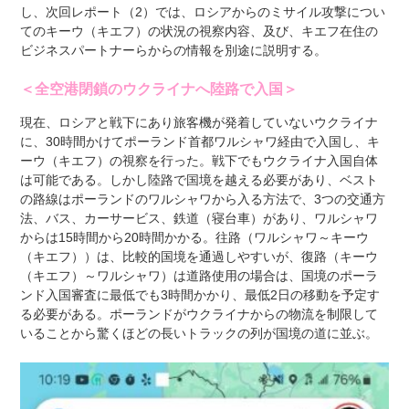
し、次回レポート（2）では、ロシアからのミサイル攻撃につい
てのキーウ（キエフ）の状況の視察内容、及び、キエフ在住の
ビジネスパートナーらからの情報を別途に説明する。
＜全空港閉鎖のウクライナへ陸路で入国＞
現在、ロシアと戦下にあり旅客機が発着していないウクライナ
に、30時間かけてポーランド首都ワルシャワ経由で入国し、キ
ーウ（キエフ）の視察を行った。戦下でもウクライナ入国自体
は可能である。しかし陸路で国境を越える必要があり、ベスト
の路線はポーランドのワルシャワから入る方法で、3つの交通方
法、バス、カーサービス、鉄道（寝台車）があり、ワルシャワ
からは15時間から20時間かかる。往路（ワルシャワ～キーウ
（キエフ））は、比較的国境を通過しやすいが、復路（キーウ
（キエフ）～ワルシャワ）は道路使用の場合は、国境のポーラ
ンド入国審査に最低でも3時間かかり、最低2日の移動を予定す
る必要がある。ポーランドがウクライナからの物流を制限して
いることから驚くほどの長いトラックの列が国境の道に並ぶ。