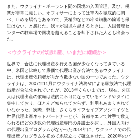
また、ウクライナ～ポーランド間の国境の入国管理、及び、税
関が非常に厳しい。オフィサーによっては車内を徹底的に調
べ、止める場合もあるので、受精卵などの冷凍細胞の輸送も保
証はない、と感じた。我々が国境を越えるときに、入国管理セ
ンターの駐車場で国境を越えることを却下された人とも出会っ
た。
＜ウクライナの代理出産、いまだに継続か＞
世界で、合法に代理出産を行える国が少なくなってきている
中、米国と比較して廉価で代理出産が合法であるウクライナ
は、代理出産依頼者が向かう数少ない国の一つであった。ウク
ライナは、2007年11月にウクライナ法務省による家族法で代理
出産が合法化されていたが、2013年くらいまでは、現在、外国
人は代理出産の依頼は法的に不可になっているインドやタイに
集中しており、ほとんど知られておらず、利用もあまりされて
いなかった。実際、弊社、さくらライフセイブアソシエイツと
世界代理出産ネットパートナーとが、首都キエフで片手で数え
られるほどの少数の代理出産専門の弁護士を探し、外国人向け
の代理出産プログラムがなかった2014年に、ウクライナでの代
理出産プログラムを初めて系統立って確立させた。2020年のパ