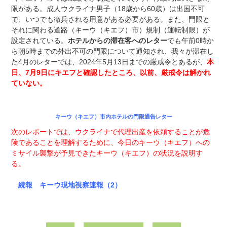
限がある。成人ウクライナ男子（18歳から60歳）は出国不可
で、いつでも徴兵される用意がある必要がある。また、門限と
それに関わる道路（キーウ（キエフ）市）規制（運転制限）が
設定されている。
ホテルからの滞在客へのレター
でも午前0時か
ら朝5時までの外出不可の門限について通知され、我々が滞在し
た4月のレターでは、2024年5月13日までの厳戒令とあるが、
本
日、7月9日にキエフと確認したところ、以前、厳戒令は解かれ
ていない。
キーウ（キエフ）市内ホテルの門限通告レター
次のレポートでは、ウクライナで代理出産を依頼することが危
険であることを理解するために、今日のキーウ（キエフ）への
ミサイル襲撃が予見できたキーウ（キエフ）の状況を説明す
る。
続報 キーウ現地視察速報（2）