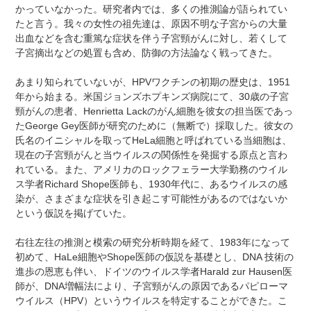
かっていなかった。研究者内では、多くの推測論が語られてい
たと言う。我々の女性の祖先達は、原因不明な子宮からの大量
出血などを含む重篤な症状を伴う子宮頸がんに対し、若くして
子宮摘出などの処置も含め、防御の方法論なく戦ってきた。
あまり知られていないが、HPVワクチンの初期の歴史は、1951
年から始まる。米国ジョンズホプキンズ病院にて、30歳の子宮
頸がんの患者、Henrietta Lackのがん細胞を彼女の担当医であっ
たGeorge Gey医師が研究のために（無断で）採取した。彼女の
氏名のイニシャルを取ってHeLa細胞と呼ばれている当細胞は、
現在の子宮頸がんと当ウイルスの関係性を発掘する原点と言わ
れている。また、アメリカのロックフェラー大学勤務のウイル
ス学者Richard Shope医師も、1930年代に、あるウイルスの感
染が、さまざまな症状を引き起こす可能性があるのではないか
という仮説を掲げていた。
右往左往の推測と模索の研究分析時期を経て、1983年になって
初めて、HaLe細胞やShope医師の仮説を基礎とし、DNA 技術の
進歩の恩恵も伴い、ドイツのウイルス学者Harald zur Hausen医
師が、DNA増幅法により、子宮頸がんの原因であるパピローマ
ウイルス（HPV）というウイルスを特定することができた。こ