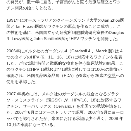
の発見が、数十年に亘る、子宮頸がんと闘う治療法確立とワク
チン開発の始まりとなる。
1991年にオーストラリアのクイーンズランド大学のJian Zhou医
師と Ian Frazer医師がワクチンの原点を作ることに成功し、こ
の技術を基に、米国国立がん研究所細胞腫瘍研究室長のDouglas
R. Lowy医師とJohn Schiller医師が HPV ワクチンを開発した。
2006年にメルク社のガーダシル4（Gardasil 4 、Merck 製) は 4
つのタイプのHPV (6、11、16、18) に対応するワクチンを発表
した。7年の設計時間と徹底的な検査を伴う臨床試験の結果、こ
のワクチンはHPV 16型および18型に対してほぼ100%の防御が
確認され、米国食品医薬品局（FDA）が9歳から26歳の
女児
への
使用を承認した。
2007 年初めには、メルク社のガーダシルの競合となるグラク
ソ・スミスクライン（現GSK）が、HPV(16、18)に対応するワ
クチン、サーバリックス（Cervarix.）を米国での承認申請をし
た。2007年6月にはオーストラリアで認可、2007年9月にヨーロ
ッパでも認可されたが、米国における承認は少々遅く、2009 年
10 月の承認になっている。