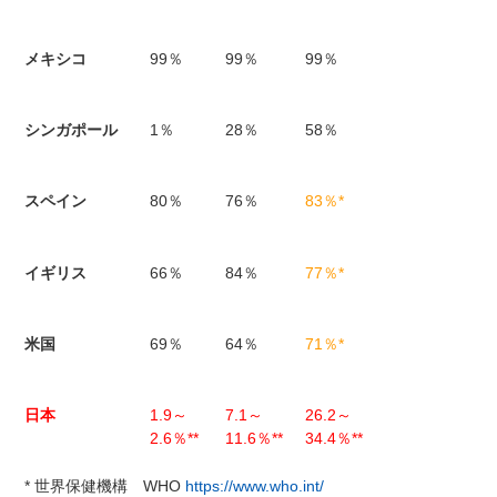
メキシコ
99％
99％
99％
シンガポール
1％
28％
58％
スペイン
80％
76％
83％*
イギリス
66％
84％
77％*
米国
69％
64％
71％*
日本
1.9～
7.1～
26.2～
2.6％**
11.6％**
34.4％**
* 世界保健機構 WHO
https://www.who.int/