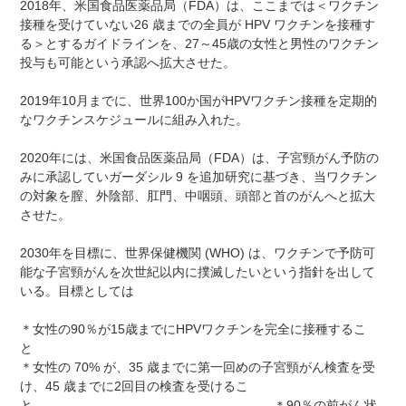
2018年、米国食品医薬品局（FDA）は、ここまでは＜ワクチン
接種を受けていない26 歳までの全員が HPV ワクチンを接種す
る＞とするガイドラインを、27～45歳の女性と男性のワクチン
投与も可能という承認へ拡大させた。
2019年10月までに、世界100か国がHPVワクチン接種を定期的
なワクチンスケジュールに組み入れた。
2020年には、米国食品医薬品局（FDA）は、子宮頸がん予防の
みに承認していガーダシル 9 を追加研究に基づき、当ワクチン
の対象を膣、外陰部、肛門、中咽頭、頭部と首のがんへと拡大
させた。
2030年を目標に、世界保健機関 (WHO) は、ワクチンで予防可
能な子宮頸がんを次世紀以内に撲滅したいという指針を出して
いる。目標としては
＊女性の90％が15歳までにHPVワクチンを完全に接種するこ
と
＊女性の 70% が、35 歳までに第一回めの子宮頸がん検査を受
け、45 歳までに2回目の検査を受けるこ
と ＊90％の前がん状