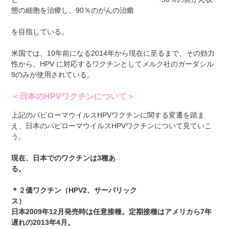
態の細胞を治療し、90％のがんの治癒
を目指している。
米国では、10年前になる2014年から現在に至るまで、その効力
性から、HPV に対応するワクチンとしてメルク社のガーダシル
9のみが使用されている。
＜日本のHPVワクチンについて＞
上記のパピローマウイルスHPVワクチンに関する変遷を踏ま
え、日本のパピローマウイルスHPVワクチンについて見ていこ
う。
現在、日本でのワクチンは
3
種あ
る。
＊２価ワクチン（
HPV2
、サーバリック
ス
日本
2009
年
12
月発売時は任意接種。定期接種はアメリカら
7
年
遅れの
2013
年
4
月。