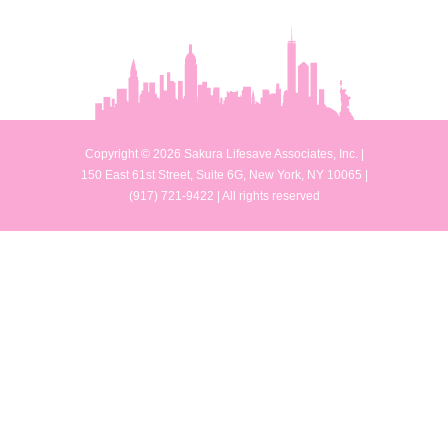
Copyright © 2026 Sakura Lifesave Associates, Inc. |
150 East 61st Street, Suite 6G, New York, NY 10065 |
(917) 721-9422 | All rights reserved