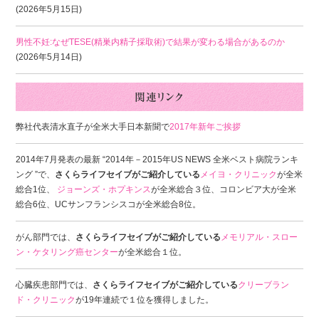
(2026年5月15日)
男性不妊:なぜTESE(精巣内精子採取術)で結果が変わる場合があるのか
(2026年5月14日)
弊社代表清水直子が全米大手日本新聞で
2017年新年ご挨拶
2014年7月発表の最新 “2014年－2015年US NEWS 全米ベスト病院ランキ
ング ”で、
さくらライフセイブがご紹介している
メイヨ・クリニック
が全米
総合1位、
ジョーンズ・ホプキンス
が全米総合３位、コロンビア大が全米
総合6位、UCサンフランシスコが全米総合8位。
がん部門では、
さくらライフセイブがご紹介している
メモリアル・スロー
ン・ケタリング癌センター
が全米総合１位。
心臓疾患部門では、
さくらライフセイブがご紹介している
クリーブラン
ド・クリニック
が19年連続で１位を獲得しました。