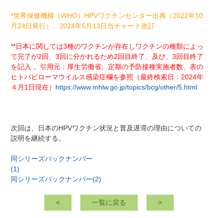
*世界保健機構（WHO）HPVワクチンセンター出典（2022年10
月24日発行）、2
024年5月13日当チャート改訂
**日本に関しては3種のワクチンが存在しワクチンの種類によっ
て完了が2回、3回に分かれるため2回目終了、及び、3回目終了
を記入 。引用元：厚生労働省、定期の予防接種実施者数、表の
ヒトパピローマウイルス感染症欄を参照（最終検索日：2024年
４月1日現在）
https://www.mhlw.go.jp/topics/bcg/other/5.html
次回は、日本のHPVワクチン状況と普及遅滞の理由についての
説明を継続する。
同シリーズバックナンバー
(1)
同シリーズバックナンバー(2)
<
一覧に戻る
>