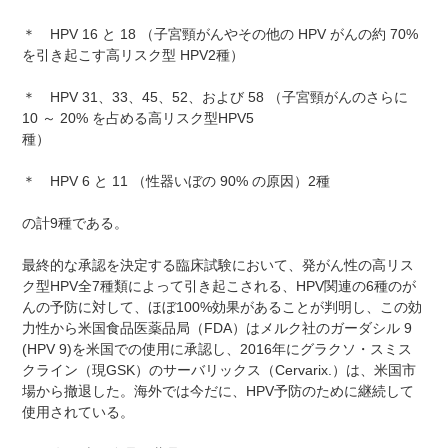
＊ HPV 16 と 18 （子宮頸がんやその他の HPV がんの約 70%
を引き起こす高リスク型 HPV2種）
＊ HPV 31、33、45、52、および 58 （子宮頸がんのさらに
10 ～ 20% を占める高リスク型HPV5
種
＊ HPV 6 と 11 （性器いぼの 90% の原因）2種
の計9種である。
最終的な承認を決定する臨床試験において、発がん性の高リス
ク型HPV全7種類によって引き起こされる、HPV関連の6種のが
んの予防に対して、ほぼ100%効果があることが判明し、この効
力性から米国食品医薬品局（FDA）はメルク社のガーダシル 9
(HPV 9)を米国での使用に承認し、2016年にグラクソ・スミス
クライン（現GSK）のサーバリックス（Cervarix.）は、米国市
場から撤退した。海外では今だに、HPV予防のために継続して
使用されている。