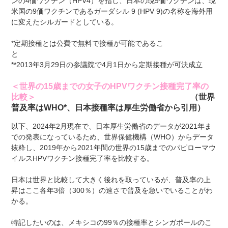
ンの4価ワクチン（HPV4）を指し、日本の現9価ワクチンは、現
米国の9価ワクチンであるガーダシル 9 (HPV 9)の名称を海外用
に変えたシルガードとしている。
*定期接種とは公費で無料で接種が可能であるこ
と
**2013年3月29日の参議院で4月1日から定期接種が可決成立
＜世界の15歳までの女子のHPVワクチン接種完了率の
比較＞
（世界
普及率は
WHO*
、日本接種率は厚生労働省から引用）
以下、2024年2月現在で、日本厚生労働省のデータが2021年ま
での発表になっているため、世界保健機構（WHO）からデータ
抜粋し、2019年から2021年間の世界の15歳までのパピローマウ
イルスHPVワクチン接種完了率を比較する。
日本は世界と比較して大きく後れを取っているが、普及率の上
昇はここ各年3倍（300％）の速さで普及を急いでいることがわ
かる。
特記したいのは、メキシコの99％の接種率とシンガポールのこ