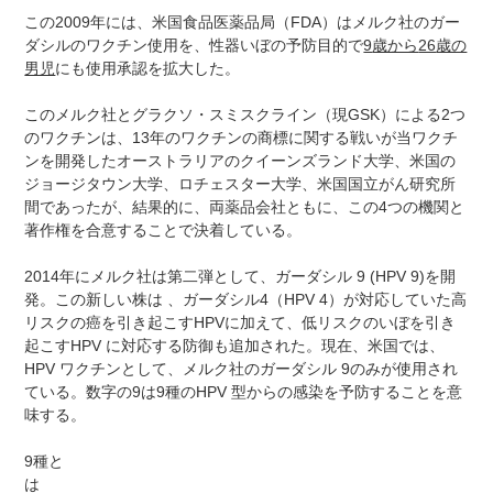
この2009年には、米国食品医薬品局（FDA）はメルク社のガー
ダシルのワクチン使用を、性器いぼの予防目的で
9
歳から
26
歳の
男児
にも使用承認を拡大した。
このメルク社とグラクソ・スミスクライン（現GSK）による2つ
のワクチンは、13年のワクチンの商標に関する戦いが当ワクチ
ンを開発したオーストラリアのクイーンズランド大学、米国の
ジョージタウン大学、ロチェスター大学、米国国立がん研究所
間であったが、結果的に、両薬品会社ともに、この4つの機関と
著作権を合意することで決着している。
2014年にメルク社は第二弾として、ガーダシル 9 (HPV 9)を開
発。この新しい株は 、ガーダシル4（HPV 4）が対応していた高
リスクの癌を引き起こすHPVに加えて、低リスクのいぼを引き
起こすHPV に対応する防御も追加された。現在、米国では、
HPV ワクチンとして、メルク社のガーダシル 9のみが使用され
ている。数字の9は9種のHPV 型からの感染を予防することを意
味する。
9種と