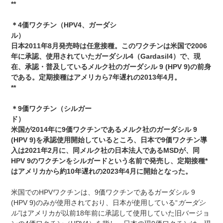
**
＊
4
価ワクチン（
HPV4
、ガーダシ
ル
日本
2011
年
8
月発売時は任意接種。このワクチンは米国で
2006
年に承認、使用されていたガーダシル
4
（
Gardasil4
）で、現
在、承認・普及しているメルク社のガーダシル
9 (HPV 9)
の前身
である。定期接種はアメリカら
7
年遅れの
2013
年
4
月。
**
＊
9
価ワクチン（シルガー
ド
米国が
2014
年に
9
価ワクチンであるメルク社のガーダシル
9
(HPV 9)
を承認使用開始しているところ、日本で
9
価ワクチン導
入は
2021
年
2
月に、同メルク社の日本法人である
MSD
が、同
HPV 9
のワクチンをシルガードという名前で発売し、定期接種
*
はアメリカから約
10
年遅れの
2023
年
4
月に開始となった。
米国でのHPVワクチンは、9価ワクチンであるガーダシル 9
(HPV 9)のみが使用されており、日本が使用している“
ガーダシ
ル”
はアメリカが以前18年前に承認して使用していた旧バージョ