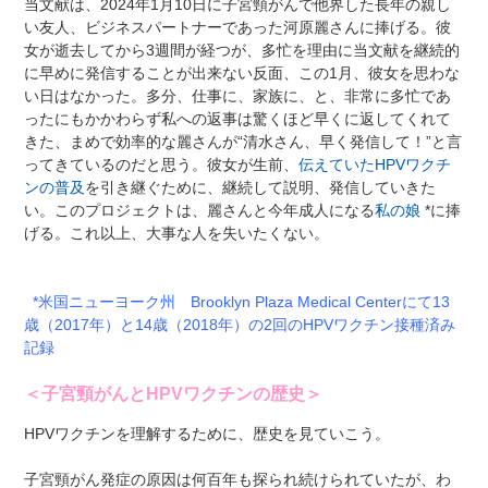
当文献は、2024年1月10日に子宮頸がんで他界した長年の親し
い友人、ビジネスパートナーであった河原麗さんに捧げる。彼
女が逝去してから3週間が経つが、多忙を理由に当文献を継続的
に早めに発信することが出来ない反面、この1月、彼女を思わな
い日はなかった。多分、仕事に、家族に、と、非常に多忙であ
ったにもかかわらず私への返事は驚くほど早くに返してくれて
きた、まめで効率的な麗さんが“清水さん、早く発信して！”と言
ってきているのだと思う。彼女が生前、
伝えていたHPVワクチ
ンの普及
を引き継ぐために、継続して説明、発信していきた
い。このプロジェクトは、麗さんと今年成人になる
私の娘
*に捧
げる。これ以上、大事な人を失いたくない。
*米国ニューヨーク州 Brooklyn Plaza Medical Centerにて13
歳（2017年）と14歳（2018年）の2回のHPVワクチン接種済み
記録
＜子宮頸がんとHPVワクチンの歴史＞
HPVワクチンを理解するために、歴史を見ていこう。
子宮頸がん発症の原因は何百年も探られ続けられていたが、わ