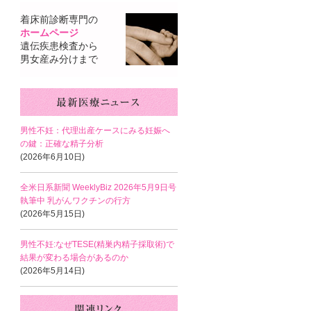
着床前診断専門の
ホームページ
遺伝疾患検査から
男女産み分けまで
男性不妊：代理出産ケースにみる妊娠へ
の鍵：正確な精子分析
(2026年6月10日)
全米日系新聞 WeeklyBiz 2026年5月9日号
執筆中 乳がんワクチンの行方
(2026年5月15日)
男性不妊:なぜTESE(精巣内精子採取術)で
結果が変わる場合があるのか
(2026年5月14日)