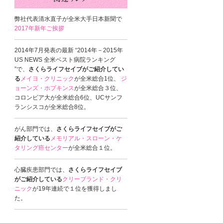
弊社代表清水直子が全米大手日本新聞で
2017年新年ご挨拶
2014年7月発表の最新 “2014年－2015年
US NEWS 全米ベスト病院ランキング
”で、
さくらライフセイブがご紹介してい
る
メイヨ・クリニック
が全米総合1位、
ジ
ョーンズ・ホプキンス
が全米総合３位、
コロンビア大が全米総合6位、UCサンフ
ランシスコが全米総合8位。
がん部門では、
さくらライフセイブがご
紹介している
メモリアル・スローン・ケ
タリング癌センター
が全米総合１位。
心臓疾患部門では、
さくらライフセイブ
がご紹介している
クリーブランド・クリ
ニック
が19年連続で１位を獲得しまし
た。