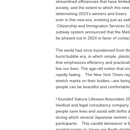
streamlined efficiencies that have limite
society, and the extent to which this n
determining 2023’s winners and losers It
ever in this new era, evolving just as 
Citizenship and Immigration Services (US
subway system announced that the MetroC
be phased out in 2024 in favor of conta
The world had once transitioned from the
burst bubble era, in which simple, plas
that emphasizes efficiency and practicali
live our lives. The age-old notion that 
rapidly fading. The
New York Times
rep
stretch marks on their bodies—are being 
people can be beautiful and comfortable 
I founded Sakura Lifesave Associates 20 
medical and legal consultancy company e
people save lives and assist with birth
during which several Japanese women op
participants. This candid demeanor is b
societal norms in Japan are finally start