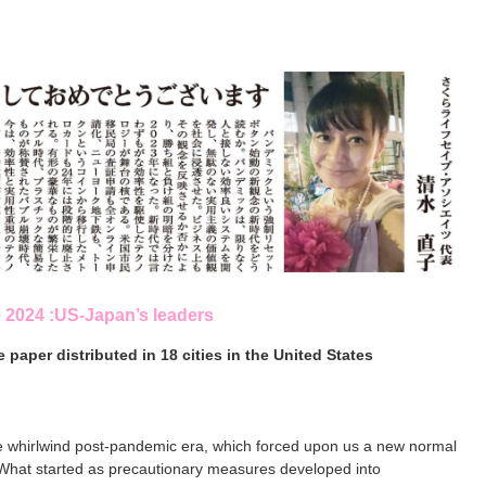
g 2024 :US-Japan’s leaders
paper distributed in 18 cities in the United States
 whirlwind post-pandemic era, which forced upon us a new normal
. What started as precautionary measures developed into