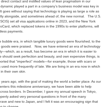
d direct contact and instilled values of lean pragmatism in our
ew dynamic played a part in a company’s business model was key in
 goes without saying that technology is playing as large a role as
swiftly alongside, and sometimes ahead of, the new normal. The U.S.
CIS) set all visa applications online in 2023, and the New York
ard, which replaced tokens in the 1990s to enter platforms, will
ctless payments.
 bubble era, in which tangible luxury goods were flourished, to the
tic goods were praised. Now, we have entered an era of technology
ty—which, as a result, has become an era in which it is easier to
one should seek perfection and beauty, and own expensive things, is
orted that “imperfect” models—for example, those with scars or
used more frequently of late. We are living in an era now in which
in their own skin.
years ago, with the goal of making the world a better place. As our
nters this milestone anniversary, we have been able to help
s across borders. In December, I gave my annual speech in Tokyo,
enly asked very personal questions in front of the many
rave and new to Japan, and I felt it was an encouraging sign that
ing to change.