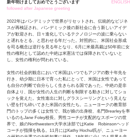
新年明けましておめでとうございます
ENGLISH
followed after Japanese greeting
2022年はパンデミックで世界がリセットされ、伝統的なビジネ
スが再検証され、パンデミック後の新社会に合う新しいアイデ
アが歓迎され、日々進化しているテクノロジーの波に乗らない
と遅れをとる、と思わせる年だった。対照的に、米国社会形成
を司る概念は逆行を見る年となり、6月に米最高裁は50年前に女
性の権利として認めた中絶は米憲法では保障されていないと
し、女性の権利が問われている。
女性の社会的観念において米国はいつでもアジアの数十年先を
行き、幼少期に日本で育った私にとって、米国は女性であって
も自分の判断で自分らしく生きられる国であった。中絶の是非
自体より、国が女性の人生の判断を制限する動きに対してショ
ックを覚えた。女性進出に対しグラスシーリングという見えな
い壁を打ち砕いてきた米国の女性たち。ニューヨークの教育部
門のトップの多くは女性で、我が娘の出身校、名門Brearleyを率
いるのも
Jane
Foley校長。男性コーチが支配的なスポーツの世
界で、娘のNorthwestern大学水泳部ではKatie Robinsonヘッド
コーチが指揮を執る。11月にはKathy Hochul氏が、ニューヨー
ク州初の当選での女性知事に就任。18年前に少しでも世界を良