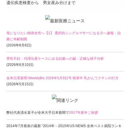
遺伝疾患検査から 男女産み分けまで
母になりたい独身女性へ【1】 選択的シングルマザーになる方へ速報：治
療に年齢制限
(2026年8月8日)
男性不妊：代理出産ケースにみる妊娠への鍵：正確な精子分析
(2026年6月10日)
全米日系新聞 WeeklyBiz 2026年5月9日号 執筆中 乳がんワクチンの行方
(2026年5月15日)
弊社代表清水直子が全米大手日本新聞で
2017年新年ご挨拶
2014年7月発表の最新 “2014年－2015年US NEWS 全米ベスト病院ランキ