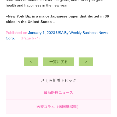
health and happiness in the new year.
–
New York Biz is a major Japanese paper distributed in 36
cities in the United States
–
Published on
January 1, 2023 USA By Weekly Business News
Corp.
（Page 6~7）
<
一覧に戻る
>
さくら新着トピック
最新医療ニュース
医療コラム（米国紙掲載）