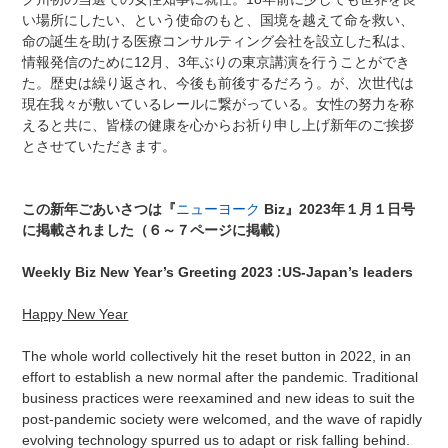
い場所にしたい、という使命のもと、国境を越えて命を救い、
命の誕生を助ける医療コンサルティング会社を設立した私は、
情報発信のために12月、3年ぶりの東京講演を行うことができ
た。歴史は繰り返され、今後も前後するだろう。が、次世代は
現在我々が敷いているレールに繋がっている。女性の努力を称
えると共に、皆様の健康を心からお祈り申し上げ新年のご挨拶
とさせていただきます。
この新年ごあいさつは『
ニューヨーク
Biz
』
2023
年１月１日号
に
掲載されました（６～７ページに掲載）
Weekly Biz New Year’s Greeting 2023 :US-Japan’s leaders
Happy New Year
The whole world collectively hit the reset button in 2022, in an
effort to establish a new normal after the pandemic. Traditional
business practices were reexamined and new ideas to suit the
post-pandemic society were welcomed, and the wave of rapidly
evolving technology spurred us to adapt or risk falling behind.